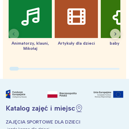
Animatorzy, klauni,
Artykuły dla dzieci
baby sho
Interesują mnie wydarzenia z
Mikołaj
tego regionu:
Warszawa
Śląsk
Łódź
Kraków
Trójmiasto
Południe
Poznań
Północ
Katalog zajęć i miejsc
Wrocław
Wszystkie
ZAJĘCIA SPORTOWE DLA DZIECI
Wybieram