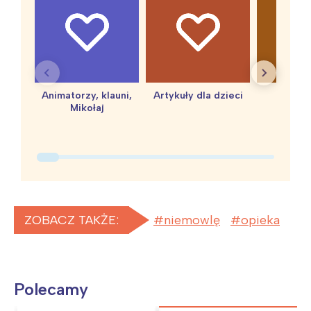
Animatorzy, klauni,
Artykuły dla dzieci
baby 
Mikołaj
ZOBACZ TAKŻE:
niemowlę
opieka
Polecamy