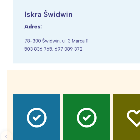
Iskra Świdwin
Adres:
Wiosenny koncert ptaków na płocie
Kwitnąca wiśn
78-300 Świdwin, ul. 3 Marca 11
503 836 765, 697 089 372