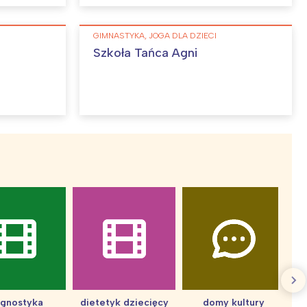
:
GIMNASTYKA, JOGA DLA DZIECI
Szkoła Tańca Agni
agnostyka
dietetyk dziecięcy
domy kultury