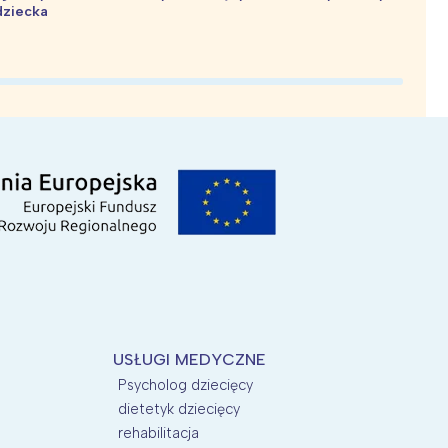
dziecka
d
USŁUGI MEDYCZNE
Psycholog dziecięcy
dietetyk dziecięcy
rehabilitacja