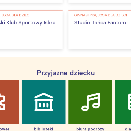
Interesują mnie wydarzenia z tego regionu
 JOGA DLA DZIECI
GIMNASTYKA, JOGA DLA DZIECI
ki Klub Sportowy Iskra
Studio Tańca Fantom
arszawa
Śląsk
ódź
Kraków
rójmiasto
Południe
oznań
Północ
rocław
Wszystkie
Przyjazne dziecku
Wybieram
hower
biblioteki
biura podróży
di