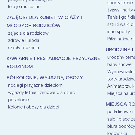
sporty letnie
lekcje muzealne
Łyżwy i narty 
ZAJĘCIA DLA KOBIET W CIĄŻY I
Tenis i golf dl
sztuki walki dl
MŁODYCH RODZICÓW
inne sporty
zajęcia dla rodziców
Piłka nożna dl
zdrowie i uroda
szkoły rodzenia
URODZINY I
urodziny tem
KAWIARNIE I RESTAURACJE PRZYJAZNE
baby shower
RODZINOM
Wypożyczalnie
PÓŁKOLONIE, WYJAZDY, OBOZY
torty urodzi
noclegi przyjazne dzieciom
Animatorzy, kl
wyjazdy letnie i zimowe dla dzieci
Miejsca na uro
półkolonie
MIEJSCA RO
Kolonie i obozy dla dzieci
parki linowe i
sale i place 
biura podróży
lodowiska