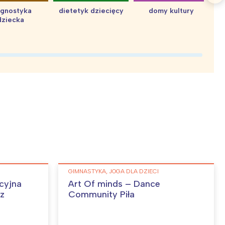
agnostyka
dietetyk dziecięcy
domy kultury
dziecka
d
GIMNASTYKA, JOGA DLA DZIECI
cyjna
Art Of minds – Dance
sz
Community Piła