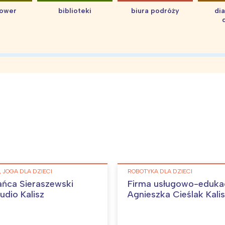
hower
biblioteki
biura podróży
di
 JOGA DLA DZIECI
ROBOTYKA DLA DZIECI
ańca Sieraszewski
Firma usługowo-eduka
udio Kalisz
Agnieszka Cieślak Kali