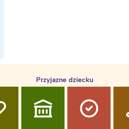
ia i jej płatki
Pszczoła i kwitnący ul
Przyjazne dziecku