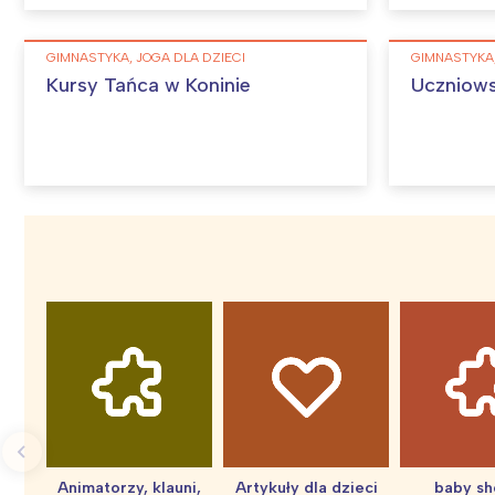
GIMNASTYKA, JOGA DLA DZIECI
GIMNASTYKA,
Kursy Tańca w Koninie
Uczniows
W
Ł
T
P
W
Animatorzy, klauni,
Artykuły dla dzieci
baby s