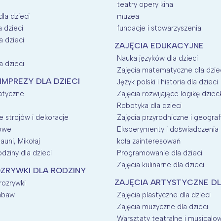
teatry opery kina
dla dzieci
muzea
a dzieci
fundacje i stowarzyszenia
a dzieci
ZAJĘCIA EDUKACYJNE
Nauka języków dla dzieci
a dzieci
Zajęcia matematyczne dla dzie
 IMPREZY DLA DZIECI
Język polski i historia dla dzieci
atyczne
Zajęcia rozwijające logikę dziec
Robotyka dla dzieci
 strojów i dekoracje
Zajęcia przyrodniczne i geografi
nowe
Eksperymenty i doświadczenia d
auni, Mikołaj
koła zainteresowań
dziny dla dzieci
Programowanie dla dzieci
Zajęcia kulinarne dla dzieci
ZRYWKI DLA RODZINY
ZAJĘCIA ARTYSTYCZNE DL
 rozrywki
zabaw
Zajęcia plastyczne dla dzieci
Zajęcia muzyczne dla dzieci
Warsztaty teatralne i musicalow