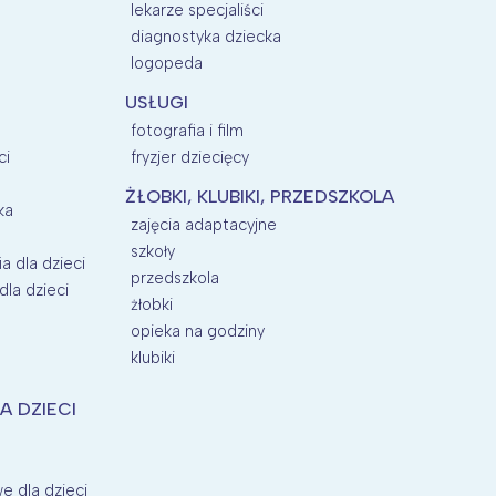
lekarze specjaliści
diagnostyka dziecka
logopeda
USŁUGI
fotografia i film
ci
fryzjer dziecięcy
ŻŁOBKI, KLUBIKI, PRZEDSZKOLA
ka
zajęcia adaptacyjne
szkoły
a dla dzieci
przedszkola
la dzieci
żłobki
opieka na godziny
klubiki
A DZIECI
e dla dzieci