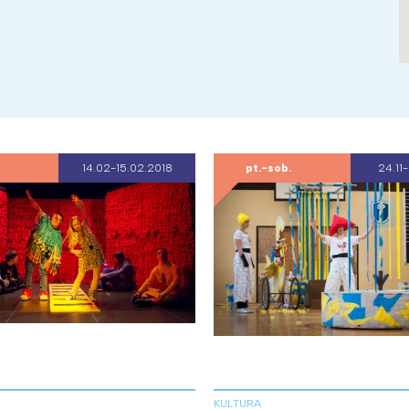
14.02-15.02.2018
pt.-sob.
24.11-
KULTURA