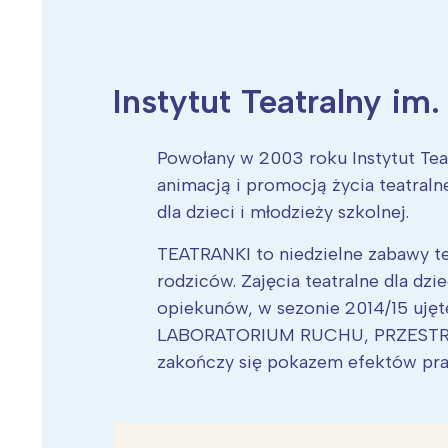
Instytut Teatralny i
Wiosenny koncert ptaków na płocie
Kwitnąca wiśn
Powołany w 2003 roku Instytut Tea
animacją i promocją życia teatraln
dla dzieci i młodzieży szkolnej.
TEATRANKI to niedzielne zabawy tea
rodziców. Zajęcia teatralne dla dzi
opiekunów, w sezonie 2014/15 ujęt
LABORATORIUM RUCHU, PRZESTRZEN
zakończy się pokazem efektów pra