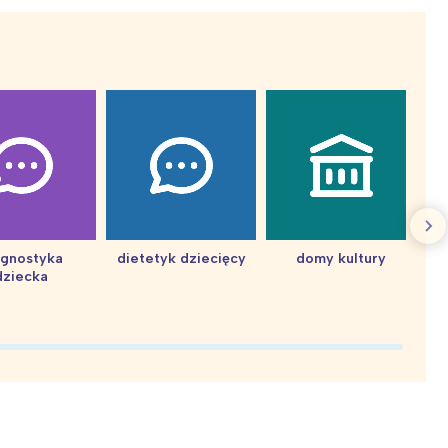
agnostyka
dietetyk dziecięcy
domy kultury
dziecka
d