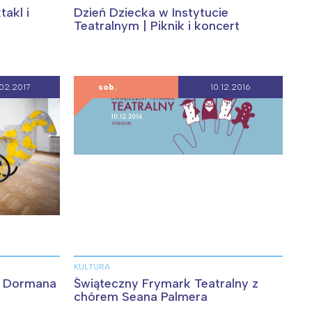
akl i
Dzień Dziecka w Instytucie
Teatralnym | Piknik i koncert
02.2017
sob.
10.12.2016
:
KULTURA
n Dormana
Świąteczny Frymark Teatralny z
chórem Seana Palmera