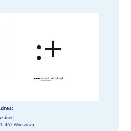
Wiewiórka na kwitnącym polu
dres:
azdów 1
0-467 Warszawa