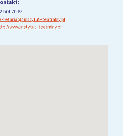
ontakt:
2 501 70 19
ekretariat@instytut-teatralny.pl
ttp://www.instytut-teatralny.pl