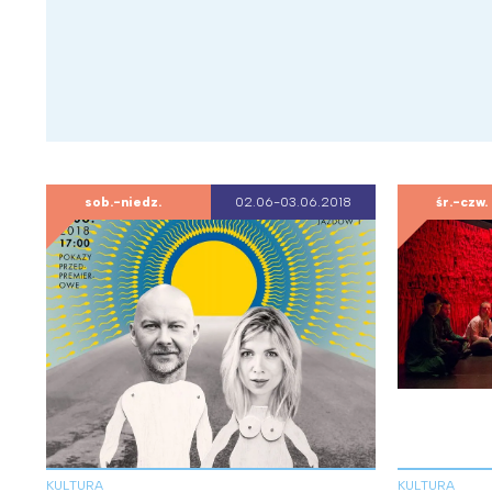
sob.-niedz.
02.06-03.06.2018
śr.-czw.
KULTURA
KULTURA