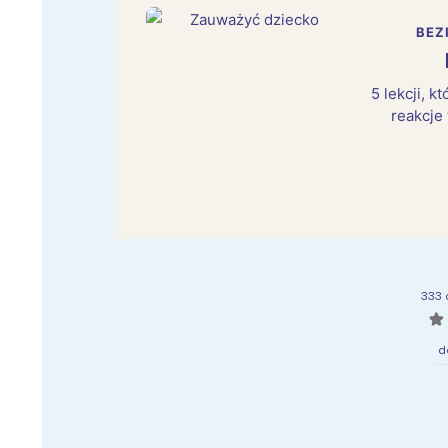
BEZ
5 lekcji, 
reakcje
333 
☆
d