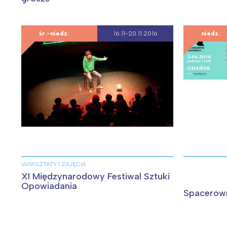
T
P
W
śr.-niedz.
16.11-20.11.2016
niedz.
WARSZTATY I ZAJĘCIA
XI Międzynarodowy Festiwal Sztuki
Opowiadania
Spacerown