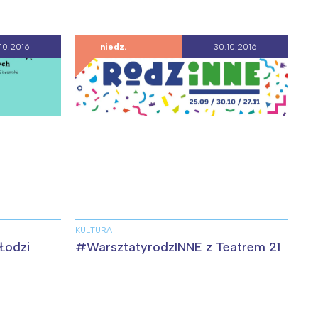
10.2016
niedz.
30.10.2016
KULTURA
Łodzi
#WarsztatyrodzINNE z Teatrem 21