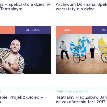
ja – spektakl dla dzieci w
Archiwum Dormana. Spekt
 Teatralnym
warsztaty dla dzieci
31.03.2017
sob.
25.
Interesują mnie wydarzenia z tego regionu
W
FERIE, ZIMA W MIEŚCIE
arszawa
Śląsk
bie: Projekt: Ojciec –
Teatralny Plac Zabaw Ja
ódź
Kraków
a
na zakończenie ferii 2017