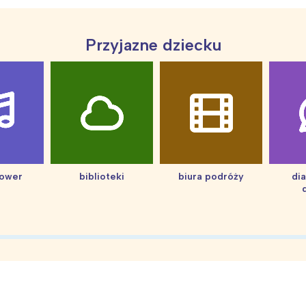
Przyjazne dziecku
hower
biblioteki
biura podróży
di