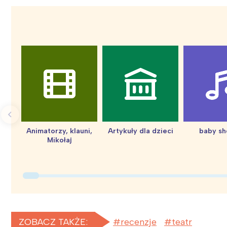
Animatorzy, klauni,
Artykuły dla dzieci
baby s
Mikołaj
ZOBACZ TAKŻE:
recenzje
teatr