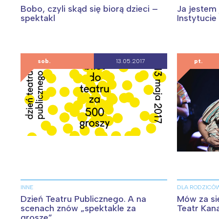
Bobo, czyli skąd się biorą dzieci –
Ja jestem 
spektakl
Instytucie
sob.
13.05.2017
pt.
INNE
DLA RODZICÓ
W
Dzień Teatru Publicznego. A na
Mów za sie
Ł
scenach znów „spektakle za
Teatr Kan
grosze”