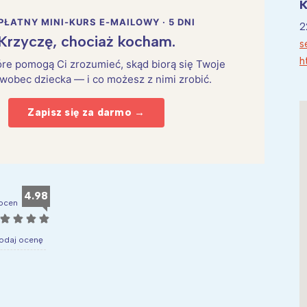
K
PŁATNY MINI-KURS E-MAILOWY · 5 DNI
2
Krzyczę, chociaż kocham.
s
h
które pomogą Ci zrozumieć, skąd biorą się Twoje
 wobec dziecka — i co możesz z nimi zrobić.
Zapisz się za darmo →
4.98
ocen
☆
☆
☆
☆
odaj ocenę