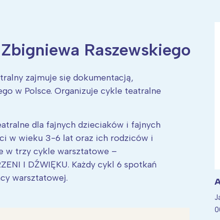
m. Zbigniewa Raszewskiego
ia i jej płatki
Pszczoła i kwitnący ul
tralny zajmuje się dokumentacją,
ego w Polsce. Organizuje cykle teatralne
tralne dla fajnych dzieciaków i fajnych
eci w wieku 3-6 lat oraz ich rodziców i
e w trzy cykle warsztatowe –
I I DŹWIĘKU. Każdy cykl 6 spotkań
cy warsztatowej.
A
J
0