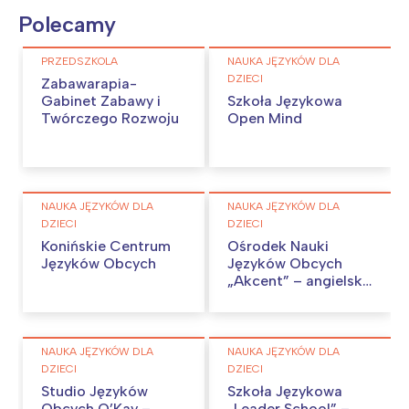
Polecamy
PRZEDSZKOLA
NAUKA JĘZYKÓW DLA
DZIECI
Zabawarapia-
Gabinet Zabawy i
Szkoła Językowa
Twórczego Rozwoju
Open Mind
NAUKA JĘZYKÓW DLA
NAUKA JĘZYKÓW DLA
DZIECI
DZIECI
Konińskie Centrum
Ośrodek Nauki
Języków Obcych
Języków Obcych
„Akcent” – angielski,
niemiecki w Koninie.
NAUKA JĘZYKÓW DLA
NAUKA JĘZYKÓW DLA
DZIECI
DZIECI
Studio Języków
Szkoła Językowa
Obcych O’Kay –
„Leader School” –