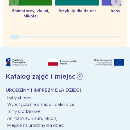
Animatorzy, klauni,
Artykuły dla dzieci
baby sho
Mikołaj
Interesują mnie wydarzenia z
tego regionu:
Warszawa
Śląsk
Łódź
Kraków
Katalog zajęć i miejsc
Trójmiasto
Południe
Poznań
Północ
URODZINY I IMPREZY DLA DZIECI
Wrocław
Wszystkie
baby shower
Wypożyczalnie strojów i dekoracje
Wybieram
torty urodzinowe
Animatorzy, klauni, Mikołaj
Miejsca na urodziny dla dzieci