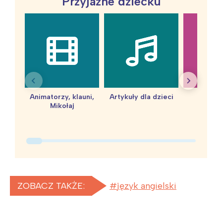
Przyjazne dziecku
Animatorzy, klauni,
Artykuły dla dzieci
baby 
Mikołaj
ZOBACZ TAKŻE:
język angielski