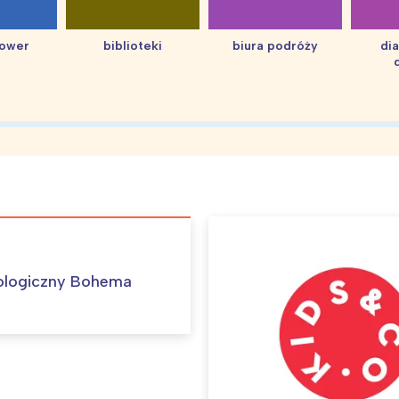
hower
biblioteki
biura podróży
di
ologiczny Bohema