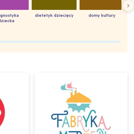
agnostyka
dietetyk dziecięcy
domy kultury
dziecka
d