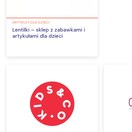
ARTYKUŁY DLA DZIECI
Lentilki – sklep z zabawkami i
artykułami dla dzieci
W
Ł
T
P