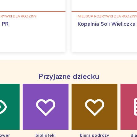
rocław
Wszystkie
ZRYWKI DLA RODZINY
MIEJSCA ROZRYWKI DLA RODZIN
Wybieram
 PR
Kopalnia Soli Wieliczka
Przyjazne dziecku
hower
biblioteki
biura podróży
di