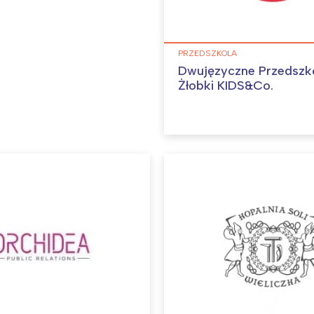
PRZEDSZKOLA
Dwujęzyczne Przedszko
Żłobki KIDS&Co.
Interesują mnie wydarzenia z tego regionu
arszawa
Śląsk
ódź
Kraków
rójmiasto
Południe
oznań
Północ