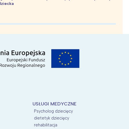
dziecka
d
USŁUGI MEDYCZNE
Psycholog dziecięcy
dietetyk dziecięcy
rehabilitacja