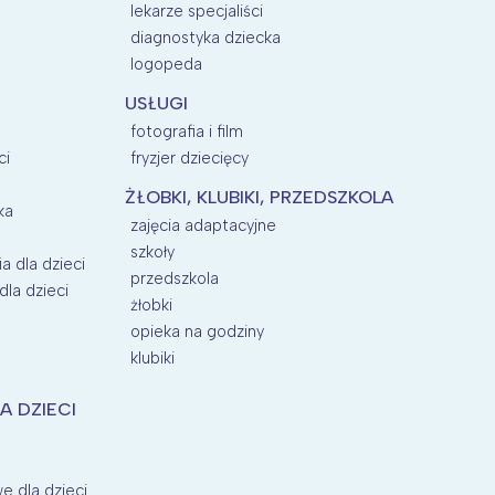
lekarze specjaliści
diagnostyka dziecka
logopeda
USŁUGI
fotografia i film
ci
fryzjer dziecięcy
ŻŁOBKI, KLUBIKI, PRZEDSZKOLA
ka
zajęcia adaptacyjne
szkoły
a dla dzieci
przedszkola
la dzieci
żłobki
opieka na godziny
klubiki
A DZIECI
e dla dzieci