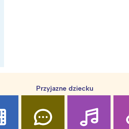
ia i jej płatki
Pszczoła i kwitnący ul
Przyjazne dziecku