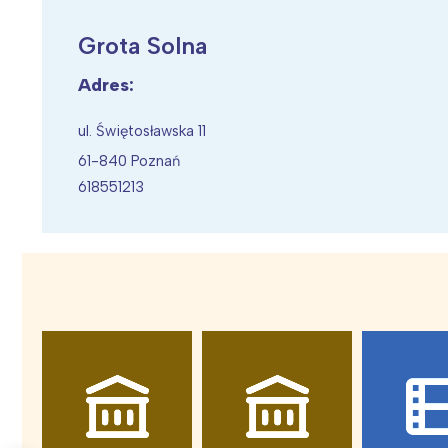
Grota Solna
Adres:
Wiosenny koncert ptaków na płocie
Kwitnąca wiśn
ul. Świętosławska 11
61-840 Poznań
618551213