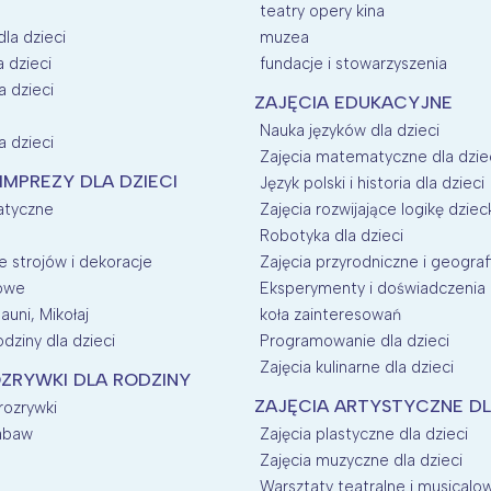
teatry opery kina
dla dzieci
muzea
a dzieci
fundacje i stowarzyszenia
a dzieci
ZAJĘCIA EDUKACYJNE
Nauka języków dla dzieci
a dzieci
Zajęcia matematyczne dla dzie
 IMPREZY DLA DZIECI
Język polski i historia dla dzieci
atyczne
Zajęcia rozwijające logikę dziec
Robotyka dla dzieci
 strojów i dekoracje
Zajęcia przyrodniczne i geografi
nowe
Eksperymenty i doświadczenia d
auni, Mikołaj
koła zainteresowań
dziny dla dzieci
Programowanie dla dzieci
Zajęcia kulinarne dla dzieci
ZRYWKI DLA RODZINY
ZAJĘCIA ARTYSTYCZNE DL
 rozrywki
zabaw
Zajęcia plastyczne dla dzieci
Zajęcia muzyczne dla dzieci
Warsztaty teatralne i musicalow