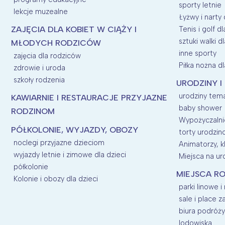
sporty letnie
lekcje muzealne
Łyżwy i narty 
ZAJĘCIA DLA KOBIET W CIĄŻY I
Tenis i golf dl
sztuki walki dl
MŁODYCH RODZICÓW
inne sporty
zajęcia dla rodziców
Piłka nożna dl
zdrowie i uroda
szkoły rodzenia
URODZINY I
urodziny tem
KAWIARNIE I RESTAURACJE PRZYJAZNE
baby shower
RODZINOM
Wypożyczalnie
PÓŁKOLONIE, WYJAZDY, OBOZY
torty urodzi
noclegi przyjazne dzieciom
Animatorzy, kl
wyjazdy letnie i zimowe dla dzieci
Miejsca na uro
półkolonie
MIEJSCA RO
Kolonie i obozy dla dzieci
parki linowe i
sale i place 
biura podróży
lodowiska