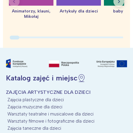
Animatorzy, klauni,
Artykuły dla dzieci
baby sho
Mikołaj
Interesują mnie wydarzenia z
tego regionu:
Warszawa
Śląsk
Łódź
Kraków
Katalog zajęć i miejsc
Trójmiasto
Południe
Poznań
Północ
ZAJĘCIA ARTYSTYCZNE DLA DZIECI
Wrocław
Wszystkie
Zajęcia plastyczne dla dzieci
Zajęcia muzyczne dla dzieci
Wybieram
Warsztaty teatralne i musicalowe dla dzieci
Warsztaty filmowe i fotograficzne dla dzieci
Zajęcia taneczne dla dzieci