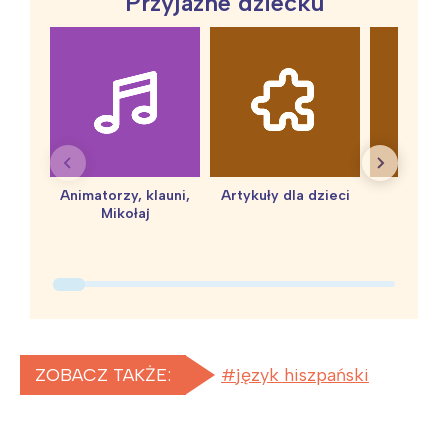
Przyjazne dziecku
Animatorzy, klauni,
Artykuły dla dzieci
baby 
Mikołaj
ZOBACZ TAKŻE:
język hiszpański