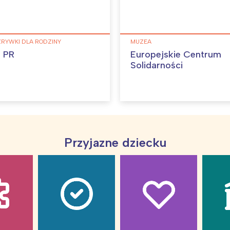
Wybieram
ZRYWKI DLA RODZINY
MUZEA
 PR
Europejskie Centrum
Solidarności
Przyjazne dziecku