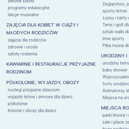
zielone szkoły
Żeglarstwo, p
programy edukacyjne
sporty letnie
lekcje muzealne
Łyżwy i narty 
ZAJĘCIA DLA KOBIET W CIĄŻY I
Tenis i golf dl
sztuki walki dl
MŁODYCH RODZICÓW
inne sporty
zajęcia dla rodziców
Piłka nożna dl
zdrowie i uroda
szkoły rodzenia
URODZINY I
urodziny tem
KAWIARNIE I RESTAURACJE PRZYJAZNE
baby shower
RODZINOM
Wypożyczalnie
PÓŁKOLONIE, WYJAZDY, OBOZY
torty urodzi
noclegi przyjazne dzieciom
Animatorzy, kl
wyjazdy letnie i zimowe dla dzieci
Miejsca na uro
półkolonie
MIEJSCA RO
Kolonie i obozy dla dzieci
parki linowe i
sale i place 
biura podróży