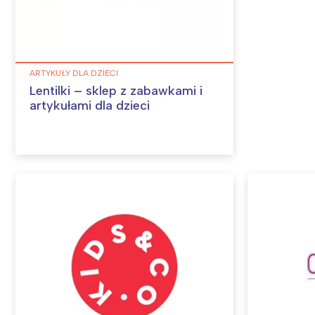
ARTYKUŁY DLA DZIECI
Lentilki – sklep z zabawkami i
artykułami dla dzieci
W
Ł
T
P
W