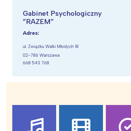
Gabinet Psychologiczny
”RAZEM”
Adres:
Wiosenny koncert ptaków na płocie
Kwitnąca wiśn
ul. Związku Walki Młodych 18
02-786 Warszawa
668 543 768