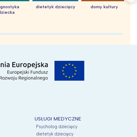
agnostyka
dietetyk dziecięcy
domy kultury
dziecka
d
USŁUGI MEDYCZNE
Psycholog dziecięcy
dietetyk dziecięcy