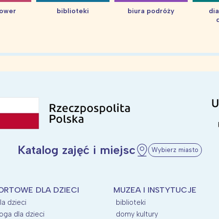
hower
biblioteki
biura podróży
di
Katalog zajęć i miejsc
Wybierz miasto
ORTOWE DLA DZIECI
MUZEA I INSTYTUCJE
la dzieci
biblioteki
oga dla dzieci
domy kultury