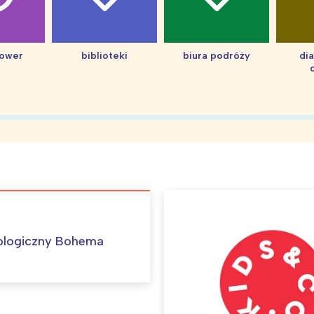
hower
biblioteki
biura podróży
di
ologiczny Bohema