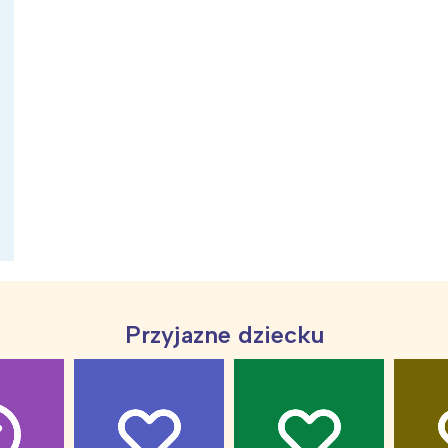
ia i jej płatki
Pszczoła i kwitnący ul
Przyjazne dziecku