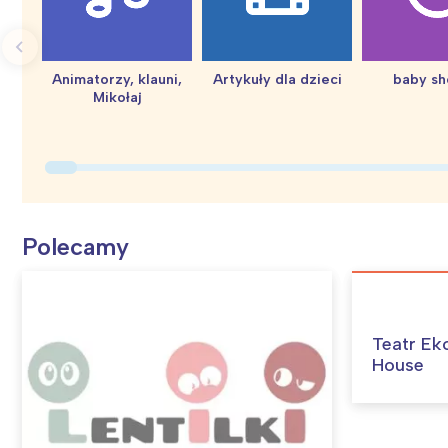
Animatorzy, klauni,
Artykuły dla dzieci
baby s
Mikołaj
Polecamy
Teatr Ek
House