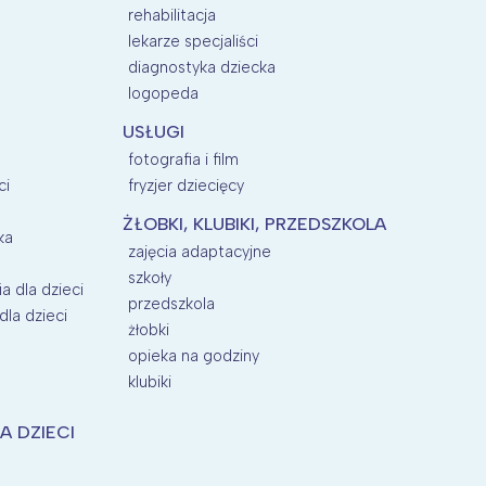
rehabilitacja
lekarze specjaliści
diagnostyka dziecka
logopeda
USŁUGI
fotografia i film
ci
fryzjer dziecięcy
ŻŁOBKI, KLUBIKI, PRZEDSZKOLA
ka
zajęcia adaptacyjne
szkoły
a dla dzieci
przedszkola
la dzieci
żłobki
opieka na godziny
klubiki
A DZIECI