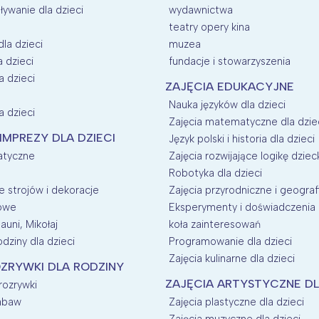
ływanie dla dzieci
wydawnictwa
teatry opery kina
dla dzieci
muzea
a dzieci
fundacje i stowarzyszenia
a dzieci
ZAJĘCIA EDUKACYJNE
Nauka języków dla dzieci
a dzieci
Zajęcia matematyczne dla dzie
 IMPREZY DLA DZIECI
Język polski i historia dla dzieci
atyczne
Zajęcia rozwijające logikę dziec
Robotyka dla dzieci
 strojów i dekoracje
Zajęcia przyrodniczne i geografi
nowe
Eksperymenty i doświadczenia d
auni, Mikołaj
koła zainteresowań
dziny dla dzieci
Programowanie dla dzieci
Zajęcia kulinarne dla dzieci
ZRYWKI DLA RODZINY
ZAJĘCIA ARTYSTYCZNE DL
 rozrywki
zabaw
Zajęcia plastyczne dla dzieci
Zajęcia muzyczne dla dzieci