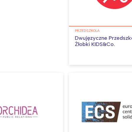
PRZEDSZKOLA
Dwujęzyczne Przedszko
Żłobki KIDS&Co.
Interesują mnie wydarzenia z tego regionu
arszawa
Śląsk
ódź
Kraków
rójmiasto
Południe
oznań
Północ
rocław
Wszystkie