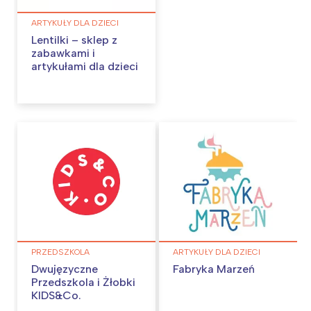
Łódź
Kraków
ARTYKUŁY DLA DZIECI
Trójmiasto
Południe
Lentilki – sklep z
zabawkami i
Poznań
Północ
artykułami dla dzieci
Wrocław
Wszystkie
Wybieram
PRZEDSZKOLA
ARTYKUŁY DLA DZIECI
Dwujęzyczne
Fabryka Marzeń
Przedszkola i Żłobki
KIDS&Co.