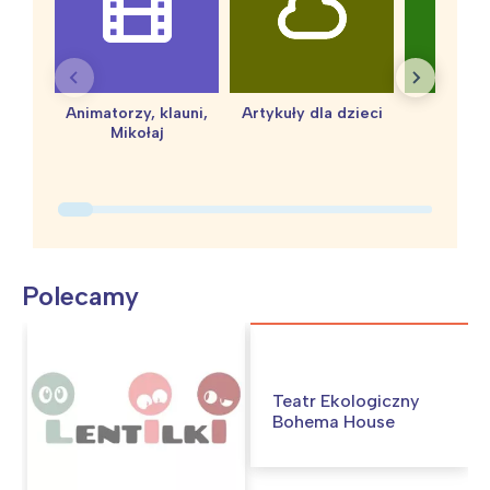
Animatorzy, klauni,
Artykuły dla dzieci
baby 
Mikołaj
Polecamy
Interesują mnie wydarzenia z
Teatr Ekologiczny
tego regionu:
Bohema House
Warszawa
Śląsk