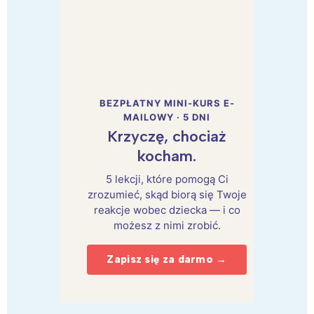
BEZPŁATNY MINI-KURS E-
MAILOWY · 5 DNI
Krzyczę, chociaż
kocham.
5 lekcji, które pomogą Ci
zrozumieć, skąd biorą się Twoje
reakcje wobec dziecka — i co
możesz z nimi zrobić.
Zapisz się za darmo →