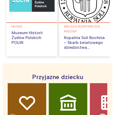
MUZEA
MIEJSCA ROZRYWKI DLA
RODZINY
Muzeum Historii
Żydów Polskich
Kopalnia Soli Bochnia
POLIN
– Skarb światowego
dziedzictwa
UNESCO
Przyjazne dziecku