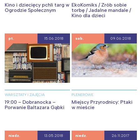
Kino i dziecięcy pchli targ w
EkoKomiks / Zrób sobie
Ogrodzie Społecznym
torbę / Jadalne mandale /
Kino dla dzieci
pt.
15.06.2018
sob.
09.06.2018
WARSZTATY I ZAJĘCIA
PLENEROWE
19:00 – Dobranocka –
Miejscy Przyrodnicy: Ptaki
Porwanie Baltazara Gąbki
w mieście
niedz.
13.05.2018
niedz.
26.11.2017