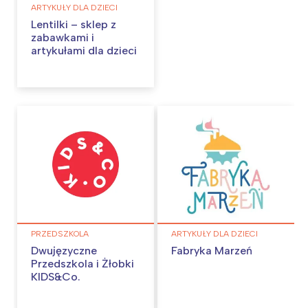
ARTYKUŁY DLA DZIECI
Lentilki – sklep z
zabawkami i
artykułami dla dzieci
Interesują mnie wydarzenia z
PRZEDSZKOLA
ARTYKUŁY DLA DZIECI
tego regionu:
Dwujęzyczne
Fabryka Marzeń
Przedszkola i Żłobki
KIDS&Co.
Warszawa
Śląsk