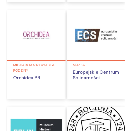
Łódź
Kraków
Trójmiasto
Południe
Poznań
Północ
Wrocław
Wszystkie
Wybieram
MIEJSCA ROZRYWKI DLA
MUZEA
RODZINY
Europejskie Centrum
Orchidea PR
Solidarności