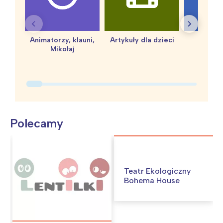
Animatorzy, klauni,
Artykuły dla dzieci
baby 
Mikołaj
Polecamy
Teatr Ekologiczny
Bohema House