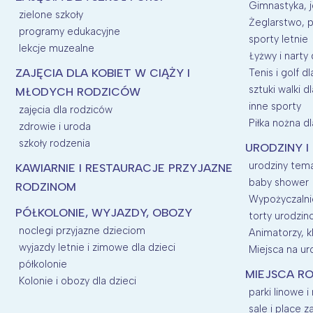
Gimnastyka, j
zielone szkoły
Żeglarstwo, p
programy edukacyjne
sporty letnie
lekcje muzealne
Łyżwy i narty 
ZAJĘCIA DLA KOBIET W CIĄŻY I
Tenis i golf dl
sztuki walki dl
MŁODYCH RODZICÓW
inne sporty
zajęcia dla rodziców
Piłka nożna dl
zdrowie i uroda
szkoły rodzenia
URODZINY I
urodziny tem
KAWIARNIE I RESTAURACJE PRZYJAZNE
baby shower
RODZINOM
Wypożyczalnie
PÓŁKOLONIE, WYJAZDY, OBOZY
torty urodzi
noclegi przyjazne dzieciom
Animatorzy, kl
wyjazdy letnie i zimowe dla dzieci
Miejsca na uro
półkolonie
MIEJSCA RO
Kolonie i obozy dla dzieci
parki linowe i
sale i place 