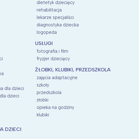
dietetyk dziecięcy
rehabilitacja
lekarze specjaliści
diagnostyka dziecka
logopeda
USŁUGI
fotografia i film
ci
fryzjer dziecięcy
ŻŁOBKI, KLUBIKI, PRZEDSZKOLA
ka
zajęcia adaptacyjne
szkoły
a dla dzieci
przedszkola
la dzieci
żłobki
opieka na godziny
klubiki
A DZIECI