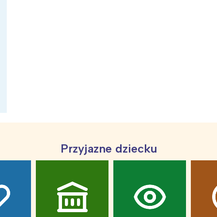
ia i jej płatki
Pszczoła i kwitnący ul
Przyjazne dziecku