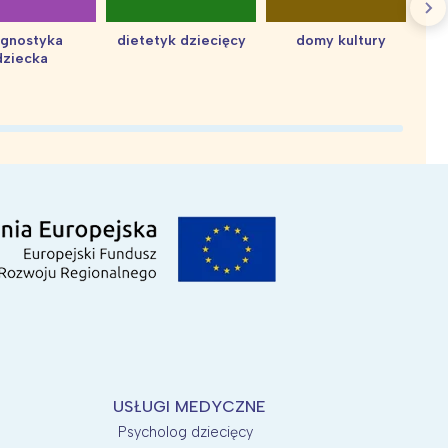
agnostyka
dietetyk dziecięcy
domy kultury
dziecka
d
USŁUGI MEDYCZNE
Psycholog dziecięcy