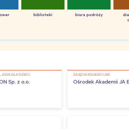
hower
biblioteki
biura podróży
di
 JOGA DLA DZIECI
ZAJĘCIA EDUKACYJNE
N Sp. z o.o.
Ośrodek Akademii JA