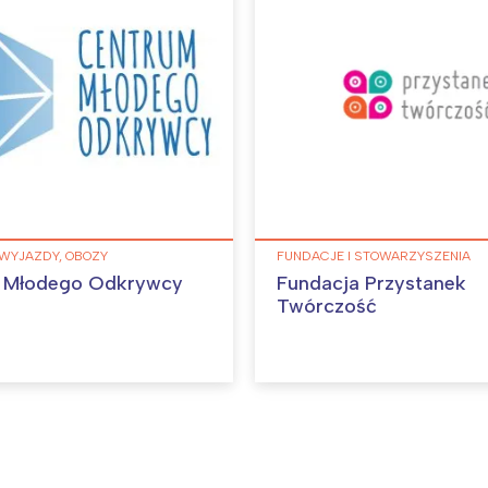
 WYJAZDY, OBOZY
FUNDACJE I STOWARZYSZENIA
 Młodego Odkrywcy
Fundacja Przystanek
Twórczość
Interesują mnie wydarzenia z tego regionu
arszawa
Śląsk
ódź
Kraków
rójmiasto
Południe
oznań
Północ