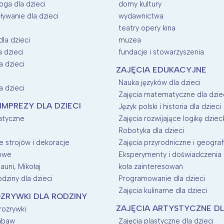
oga dla dzieci
domy kultury
ływanie dla dzieci
wydawnictwa
teatry opery kina
dla dzieci
muzea
a dzieci
fundacje i stowarzyszenia
a dzieci
ZAJĘCIA EDUKACYJNE
Nauka języków dla dzieci
a dzieci
Zajęcia matematyczne dla dzie
 IMPREZY DLA DZIECI
Język polski i historia dla dzieci
atyczne
Zajęcia rozwijające logikę dziec
Robotyka dla dzieci
 strojów i dekoracje
Zajęcia przyrodniczne i geografi
nowe
Eksperymenty i doświadczenia d
auni, Mikołaj
koła zainteresowań
dziny dla dzieci
Programowanie dla dzieci
Zajęcia kulinarne dla dzieci
ZRYWKI DLA RODZINY
ZAJĘCIA ARTYSTYCZNE DL
 rozrywki
zabaw
Zajęcia plastyczne dla dzieci