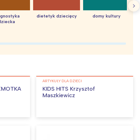
agnostyka
dietetyk dziecięcy
domy kultury
dziecka
d
ARTYKUŁY DLA DZIECI
 EMOTKA
KIDS HITS Krzysztof
Maszkiewicz