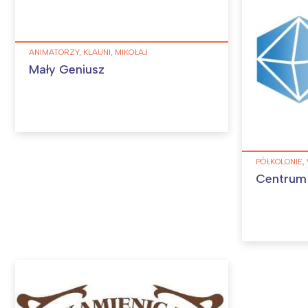
ANIMATORZY, KLAUNI, MIKOŁAJ
Mały Geniusz
PÓŁKOLONIE,
Centrum
W
Ł
T
P