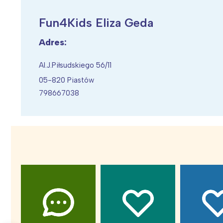
Fun4Kids Eliza Geda
Adres:
Wiosenny koncert ptaków na płocie
Kwitnąca wiśn
Al.J.Piłsudskiego 56/11
05-820 Piastów
798667038