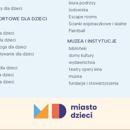
biura podróży
y dla dzieci
lodowiska
Escape rooms
ORTOWE DLA DZIECI
Ścianki wspinaczkowe i skalne
Paintball
a dzieci
la dzieci
MUZEA I INSTYTUCJE
oga dla dzieci
biblioteki
ływanie dla dzieci
domy kultury
wydawnictwa
dla dzieci
teatry opery kina
a dzieci
muzea
a dzieci
fundacje i stowarzyszenia