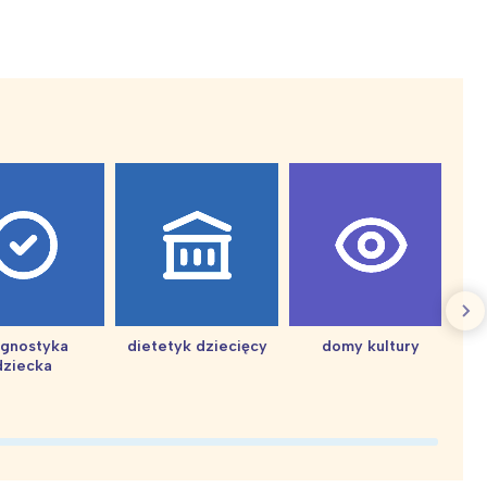
Wiewiórka na kwitnącym polu
agnostyka
dietetyk dziecięcy
domy kultury
dziecka
d