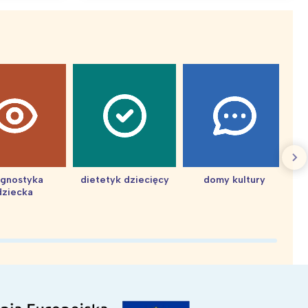
agnostyka
dietetyk dziecięcy
domy kultury
dziecka
d