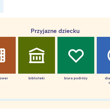
ia i jej płatki
Pszczoła i kwitnący ul
Przyjazne dziecku
hower
biblioteki
biura podróży
di