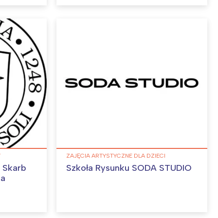
:
Y
ZAJĘCIA ARTYSTYCZNE DLA DZIECI
– Skarb
Szkoła Rysunku SODA STUDIO
wa