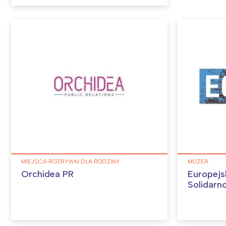
W
Ł
T
P
W
MIEJSCA ROZRYWKI DLA RODZINY
MUZEA
Orchidea PR
Europejs
Solidarn