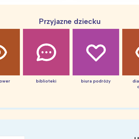
Przyjazne dziecku
hower
biblioteki
biura podróży
di