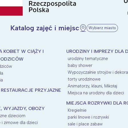
Katalog zajęć i miejsc
Wybierz miasto
A KOBIET W CIĄŻY I
URODZINY I IMPREZY DLA D
urodziny tematyczne
RODZICÓW
baby shower
odziców
Wypożyczalnie strojów i dekora
da
torty urodzinowe
ia
Animatorzy, klauni, Mikołaj
I RESTAURACJE PRZYJAZNE
Miejsca na urodziny dla dzieci
MIEJSCA ROZRYWKI DLA R
E, WYJAZDY, OBOZY
Kregielnie
azne dzieciom
parki linowe i rozrywki
e i zimowe dla dzieci
sale i place zabaw