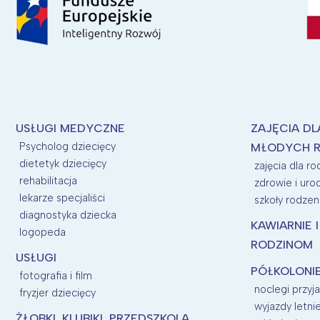
USŁUGI MEDYCZNE
ZAJĘCIA DL
Psycholog dziecięcy
MŁODYCH 
dietetyk dziecięcy
zajęcia dla r
rehabilitacja
zdrowie i uro
lekarze specjaliści
szkoły rodzen
diagnostyka dziecka
KAWIARNIE 
logopeda
RODZINOM
USŁUGI
PÓŁKOLONI
fotografia i film
noclegi przyj
fryzjer dziecięcy
wyjazdy letni
ŻŁOBKI, KLUBIKI, PRZEDSZKOLA