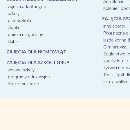
półkolonie
zajęcia adaptacyjne
Kolonie i oboz
szkoły
ZAJĘCIA SP
przedszkola
inne sporty
żłobki
Piłka nożna dl
opieka na godziny
jazda konna d
klubiki
Gimnastyka, j
ZAJĘCIA DLA NIEMOWLĄT
Żeglarstwo, p
sporty letnie
ZAJĘCIA DLA SZKÓŁ I GRUP
Łyżwy i narty 
zielone szkoły
Tenis i golf dl
programy edukacyjne
sztuki walki dl
lekcje muzealne