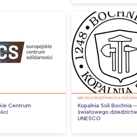
Interesują mnie wydarzenia z tego regionu
arszawa
Śląsk
ódź
Kraków
rójmiasto
Południe
oznań
Północ
rocław
Wszystkie
MIEJSCA ROZRYWKI DLA RODZIN
kie Centrum
Kopalnia Soli Bochnia 
ości
światowego dziedzict
Wybieram
UNESCO