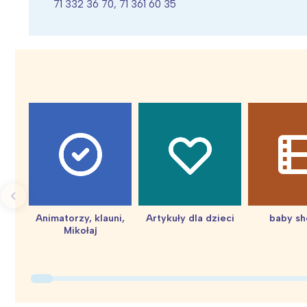
71 332 36 70, 71 361 60 35
Wiosenny koncert ptaków na płocie
Kwitnąca wiśn
Animatorzy, klauni,
Artykuły dla dzieci
baby s
Mikołaj