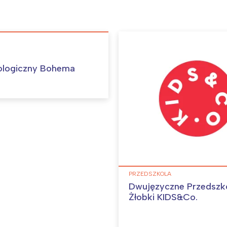
ologiczny Bohema
PRZEDSZKOLA
Dwujęzyczne Przedszko
Żłobki KIDS&Co.