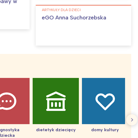
bawy w
ARTYKUŁY DLA DZIECI
eGO Anna Suchorzebska
agnostyka
dietetyk dziecięcy
domy kultury
dziecka
d