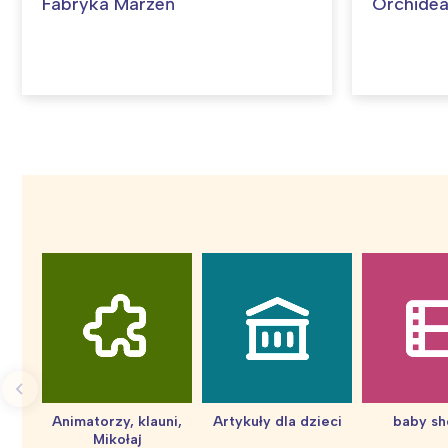
Fabryka Marzeń
Orchidea
W
Ł
T
P
W
Animatorzy, klauni,
Artykuły dla dzieci
baby s
Mikołaj