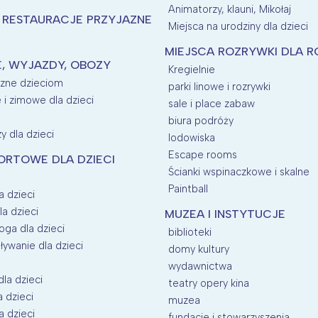
Animatorzy, klauni, Mikołaj
I RESTAURACJE PRZYJAZNE
Miejsca na urodziny dla dzieci
MIEJSCA ROZRYWKI DLA R
E, WYJAZDY, OBOZY
Kregielnie
azne dzieciom
parki linowe i rozrywki
e i zimowe dla dzieci
sale i place zabaw
biura podróży
y dla dzieci
lodowiska
Escape rooms
ORTOWE DLA DZIECI
Ścianki wspinaczkowe i skalne
Paintball
a dzieci
la dzieci
MUZEA I INSTYTUCJE
oga dla dzieci
biblioteki
ływanie dla dzieci
domy kultury
wydawnictwa
dla dzieci
teatry opery kina
a dzieci
muzea
a dzieci
fundacje i stowarzyszenia