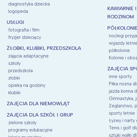
diagnostyka dziecka
KAWIARNIE 
logopeda
RODZINOM
USŁUGI
PÓŁKOLONI
fotografia i film
noclegi przyj
fryzjer dziecięcy
wyjazdy letni
ŻŁOBKI, KLUBIKI, PRZEDSZKOLA
półkolonie
zajęcia adaptacyjne
Kolonie i oboz
szkoły
ZAJĘCIA SP
przedszkola
inne sporty
żłobki
Piłka nożna dl
opieka na godziny
jazda konna d
klubiki
Gimnastyka, j
ZAJĘCIA DLA NIEMOWLĄT
Żeglarstwo, p
sporty letnie
ZAJĘCIA DLA SZKÓŁ I GRUP
Łyżwy i narty 
zielone szkoły
Tenis i golf dl
programy edukacyjne
sztuki walki dl