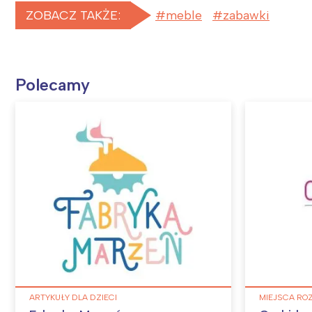
ZOBACZ TAKŻE:
meble
zabawki
Polecamy
ARTYKUŁY DLA DZIECI
MIEJSCA RO