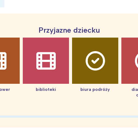
Przyjazne dziecku
ia i jej płatki
Pszczoła i kwitnący ul
hower
biblioteki
biura podróży
di