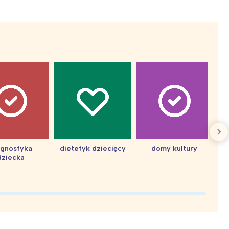
Wiewiórka na kwitnącym polu
agnostyka
dietetyk dziecięcy
domy kultury
dziecka
d