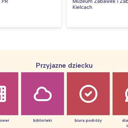
 PR
Muzeum Zabawek i Za
Kielcach
arszawa
Śląsk
ódź
Kraków
rójmiasto
Południe
oznań
Północ
rocław
Wszystkie
Wybieram
Przyjazne dziecku
hower
biblioteki
biura podróży
di