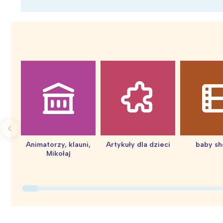
Wiosenny koncert ptaków na płocie
Kwitnąca wiśn
Animatorzy, klauni,
Artykuły dla dzieci
baby s
Mikołaj