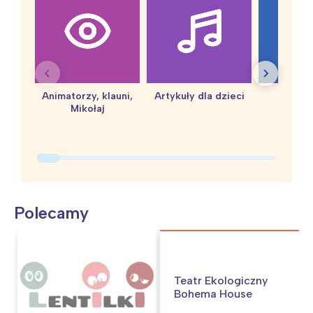
Animatorzy, klauni,
Artykuły dla dzieci
baby 
Mikołaj
Polecamy
Teatr Ekologiczny
Bohema House