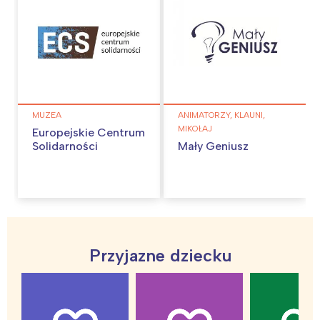
MUZEA
ANIMATORZY, KLAUNI,
MIKOŁAJ
Europejskie Centrum
Solidarności
Mały Geniusz
Przyjazne dziecku
Interesują mnie wydarzenia z
tego regionu: