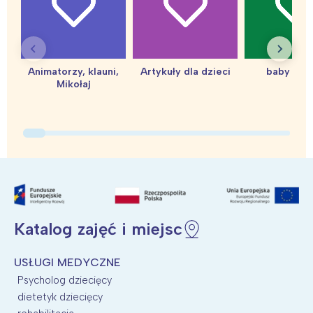
Warszawa
Śląsk
Łódź
Kraków
Trójmiasto
Południe
Poznań
Północ
Animatorzy, klauni,
Artykuły dla dzieci
baby sho
Mikołaj
Wrocław
Wszystkie
Wybieram
Katalog zajęć i miejsc
USŁUGI MEDYCZNE
Psycholog dziecięcy
dietetyk dziecięcy