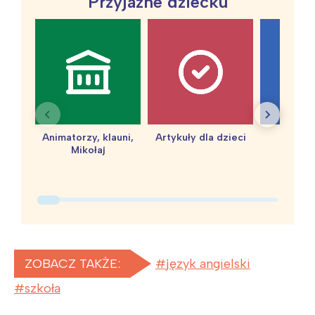
Przyjazne dziecku
Animatorzy, klauni,
Artykuły dla dzieci
baby 
Mikołaj
ZOBACZ TAKŻE:
język angielski
szkoła