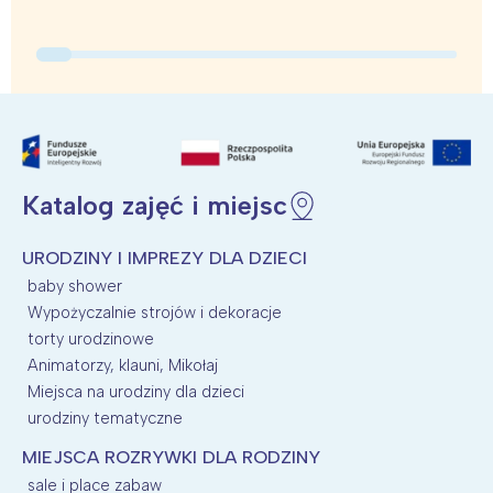
Trójmiasto
Południe
Poznań
Północ
Wrocław
Wszystkie
Wybieram
Katalog zajęć i miejsc
URODZINY I IMPREZY DLA DZIECI
baby shower
Wypożyczalnie strojów i dekoracje
torty urodzinowe
Animatorzy, klauni, Mikołaj
Miejsca na urodziny dla dzieci
urodziny tematyczne
MIEJSCA ROZRYWKI DLA RODZINY
sale i place zabaw