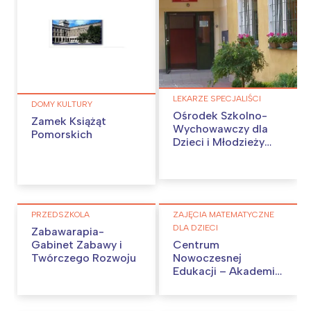
LEKARZE SPECJALIŚCI
DOMY KULTURY
Ośrodek Szkolno-
Zamek Książąt
Wychowawczy dla
Pomorskich
Dzieci i Młodzieży
Słabo Widzącej w
Lublinie
PRZEDSZKOLA
ZAJĘCIA MATEMATYCZNE
DLA DZIECI
Zabawarapia-
Gabinet Zabawy i
Centrum
Twórczego Rozwoju
Nowoczesnej
Edukacji – Akademia
Matematyki Kalisz