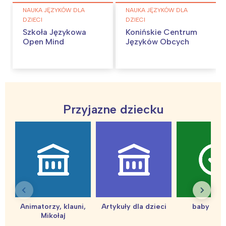
NAUKA JĘZYKÓW DLA
NAUKA JĘZYKÓW DLA
DZIECI
DZIECI
Szkoła Językowa
Konińskie Centrum
Open Mind
Języków Obcych
Przyjazne dziecku
Interesują mnie wydarzenia z
tego regionu:
Warszawa
Śląsk
Animatorzy, klauni,
Artykuły dla dzieci
baby sho
Łódź
Kraków
Mikołaj