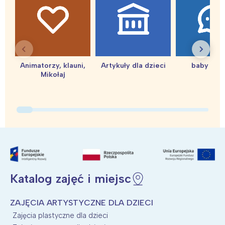
Warszawa
Śląsk
Łódź
Kraków
Trójmiasto
Południe
Poznań
Północ
Animatorzy, klauni,
Artykuły dla dzieci
baby sho
Wrocław
Wszystkie
Mikołaj
Wybieram
Katalog zajęć i miejsc
ZAJĘCIA ARTYSTYCZNE DLA DZIECI
Zajęcia plastyczne dla dzieci