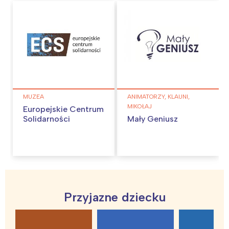
MUZEA
ANIMATORZY, KLAUNI,
MIKOŁAJ
Europejskie Centrum
Solidarności
Mały Geniusz
Interesują mnie wydarzenia z
Przyjazne dziecku
tego regionu: