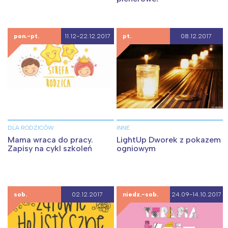
pon.-pt.
11.12-22.12.2017
pt.
08.12.2017
DLA RODZICÓW
INNE
Mama wraca do pracy.
LightUp Dworek z pokazem
Zapisy na cykl szkoleń
ogniowym
sob.
02.12.2017
niedz.-sob.
24.09-14.10.2017