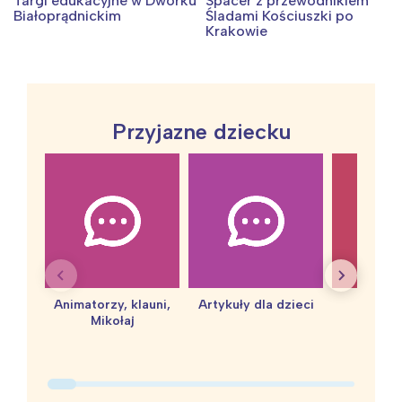
Targi edukacyjne w Dworku
Spacer z przewodnikiem
Białoprądnickim
Śladami Kościuszki po
Krakowie
Przyjazne dziecku
Animatorzy, klauni,
Artykuły dla dzieci
baby 
Mikołaj