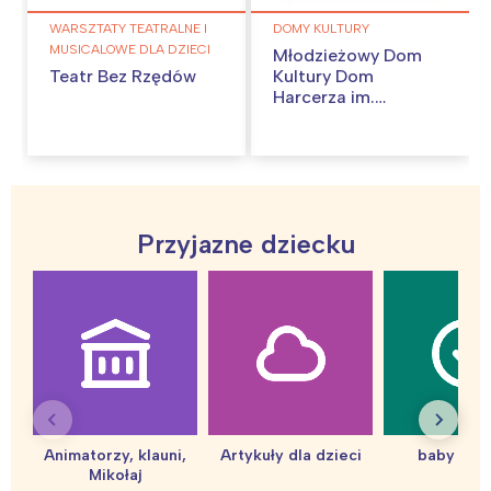
WARSZTATY TEATRALNE I
DOMY KULTURY
MUSICALOWE DLA DZIECI
Młodzieżowy Dom
Teatr Bez Rzędów
Kultury Dom
Harcerza im.
Aleksandra
Kamińskiego
Przyjazne dziecku
Animatorzy, klauni,
Artykuły dla dzieci
baby sho
Mikołaj