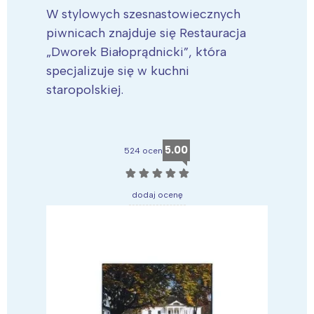
W stylowych szesnastowiecznych
piwnicach znajduje się Restauracja
„Dworek Białoprądnicki”, która
specjalizuje się w kuchni
staropolskiej.
5.00
524 ocen
☆
☆
☆
☆
☆
dodaj ocenę