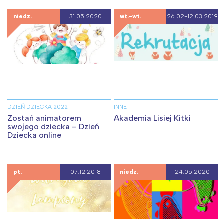
niedz.
31.05.2020
wt.-wt.
26.02-12.03.2019
DZIEŃ DZIECKA 2022
INNE
Zostań animatorem
Akademia Lisiej Kitki
swojego dziecka – Dzień
Dziecka online
pt.
07.12.2018
niedz.
24.05.2020