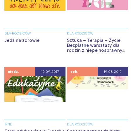
Interesują mnie wydarzenia z
tego regionu:
DLA RODZICÓW
DLA RODZICÓW
Jedz na zdrowie
Sztuka – Terapia – Życie.
Bezpłatne warsztaty dla
Warszawa
Śląsk
rodzin z niepełnosprawnym
dzieckiem
Łódź
Kraków
Trójmiasto
Południe
niedz.
10.09.2017
sob.
19.08.2017
Poznań
Północ
Wrocław
Wszystkie
Wybieram
INNE
DLA RODZICÓW