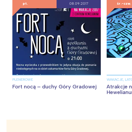
pt.
08.09.2017
śr.-czw.
PLENEROWE
WAKACJE, LAT
Fort nocą – duchy Góry Gradowej
Atrakcje 
Hewelianu