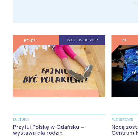
pt.-pt.
19.07-02.08.2019
pt.
W
KULTURA
PLENEROWE
Przytul Polskę w Gdańsku –
Nocą zos
Ł
wystawa dla rodzin
Centrum 