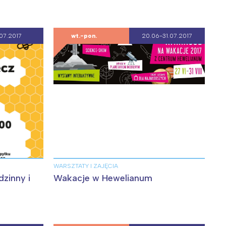
07.2017
wt.-pon.
20.06-31.07.2017
WARSZTATY I ZAJĘCIA
dzinny i
Wakacje w Hewelianum