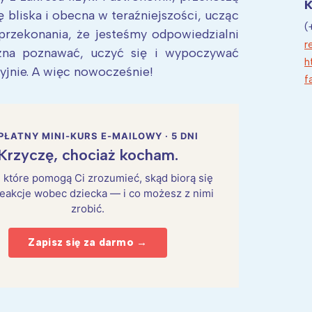
K
ię bliska i obecna w teraźniejszości, ucząc
(
przekonania, że jesteśmy odpowiedzialni
r
żna poznawać, uczyć się i wypoczywać
h
yjnie. A więc nowocześnie!
f
PŁATNY MINI-KURS E-MAILOWY · 5 DNI
Krzyczę, chociaż kocham.
i, które pomogą Ci zrozumieć, skąd biorą się
eakcje wobec dziecka — i co możesz z nimi
zrobić.
Zapisz się za darmo →