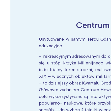
Centrum
Wiosenny koncert ptaków na płocie
Kwitnąca wiśn
Usytuowane w samym sercu Gdań
edukacyjno
– rekreacyjnym adresowanym do dzi
się u stóp Krzyża Millenijnego 
industrialny teren stoczni, malow
XIX – wiecznych obiektów militar
– to dzisiejszy obraz Kwartału Grod
Głównym zadaniem Centrum Heweli
celu wykorzystywane są interaktyw
popularno- naukowe, które przybl
sposób – do wyboru) tajniki wiedzy