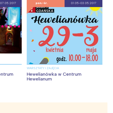
07.05.2017
pon.-śr.
01.05-03.05.2017
WARSZTATY I ZAJĘCIA
entrum
Hewelianówka w Centrum
Hewelianum