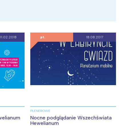
11.02.2018
pt.
18.08.2017
:
PLENEROWE
welianum
Nocne podglądanie Wszechświata
Hewelianum