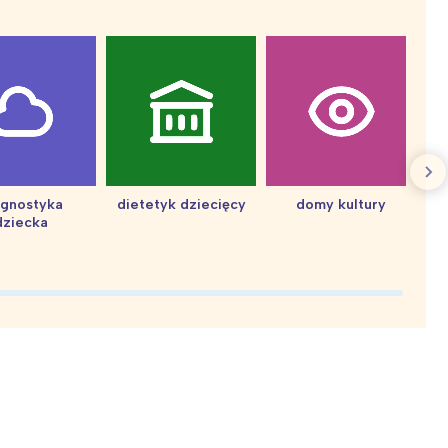
agnostyka
dietetyk dziecięcy
domy kultury
dziecka
d