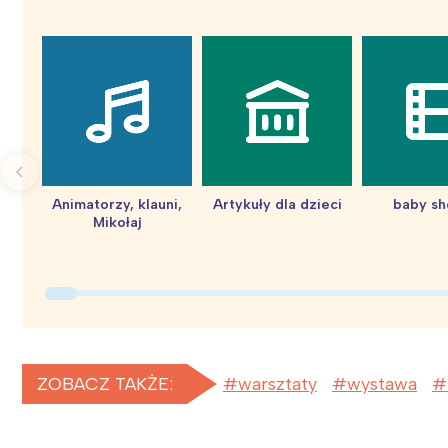
Animatorzy, klauni,
Artykuły dla dzieci
baby s
Mikołaj
ZOBACZ TAKŻE:
warsztaty
wystawa