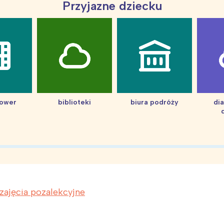
Przyjazne dziecku
hower
biblioteki
biura podróży
di
zajęcia pozalekcyjne