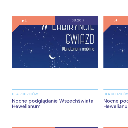
T
P
W
pt.
11.08.2017
pt.
DLA RODZICÓW
DLA RODZICÓ
Nocne podglądanie Wszechświata
Nocne pod
Hewelianum
Hewelian