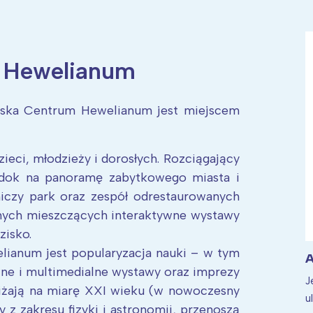
 Hewelianum
ia i jej płatki
Pszczoła i kwitnący ul
ska Centrum Hewelianum jest miejscem
eci, młodzieży i dorosłych. Rozciągający
widok na panoramę zabytkowego miasta i
niczy park oraz zespół odrestaurowanych
nych mieszczących interaktywne wystawy
zisko.
anum jest popularyzacja nauki – w tym
A
ne i multimedialne wystawy oraz imprezy
J
iżają na miarę XXI wieku (w nowoczesny
u
 z zakresu fizyki i astronomii, przenoszą