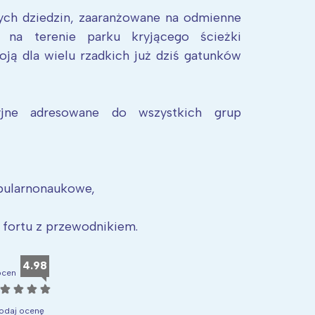
ych dziedzin, zaaranżowane na odmienne
 na terenie parku kryjącego ścieżki
ją dla wielu rzadkich już dziś gatunków
yjne adresowane do wszystkich grup
opularnonaukowe,
 fortu z przewodnikiem.
4.98
ocen
☆
☆
☆
☆
odaj ocenę