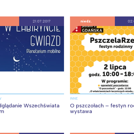
rójmiasto
Południe
oznań
Północ
rocław
Wszystkie
21.07.2017
niedz.
02.
Wybieram
W
INNE
glądanie Wszechświata
O pszczołach – festyn ro
um
wystawa