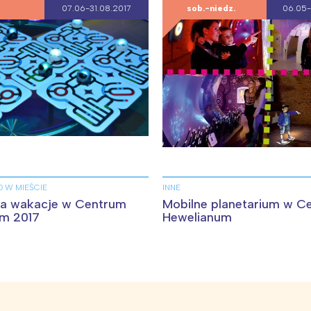
07.06-31.08.2017
sob.-niedz.
06.05-
O W MIEŚCIE
INNE
na wakacje w Centrum
Mobilne planetarium w C
m 2017
Hewelianum