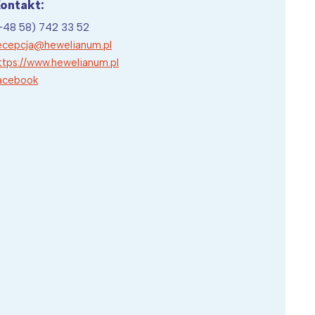
ontakt:
+48 58) 742 33 52
ecepcja@hewelianum.pl
ttps://www.hewelianum.pl
acebook