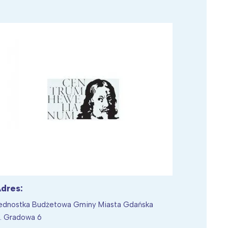
Wiewiórka na kwitnącym polu
dres:
ednostka Budżetowa Gminy Miasta Gdańska
l. Gradowa 6