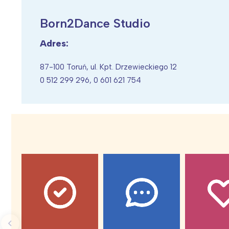
Born2Dance Studio
Adres:
Wiosenny koncert ptaków na płocie
Kwitnąca wiśn
87-100 Toruń, ul. Kpt. Drzewieckiego 12
0 512 299 296, 0 601 621 754