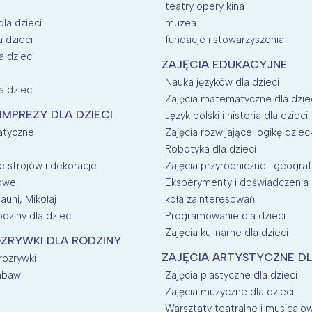
teatry opery kina
dla dzieci
muzea
a dzieci
fundacje i stowarzyszenia
a dzieci
ZAJĘCIA EDUKACYJNE
Nauka języków dla dzieci
a dzieci
Zajęcia matematyczne dla dzie
 IMPREZY DLA DZIECI
Język polski i historia dla dzieci
atyczne
Zajęcia rozwijające logikę dziec
Robotyka dla dzieci
 strojów i dekoracje
Zajęcia przyrodniczne i geografi
nowe
Eksperymenty i doświadczenia d
auni, Mikołaj
koła zainteresowań
dziny dla dzieci
Programowanie dla dzieci
Zajęcia kulinarne dla dzieci
ZRYWKI DLA RODZINY
ZAJĘCIA ARTYSTYCZNE DL
 rozrywki
zabaw
Zajęcia plastyczne dla dzieci
Zajęcia muzyczne dla dzieci
Warsztaty teatralne i musicalow