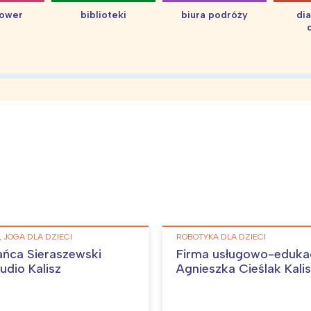
hower
biblioteki
biura podróży
di
 JOGA DLA DZIECI
ROBOTYKA DLA DZIECI
ańca Sieraszewski
Firma usługowo-eduka
udio Kalisz
Agnieszka Cieślak Kali