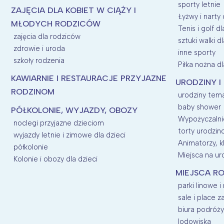
sporty letnie
ZAJĘCIA DLA KOBIET W CIĄŻY I
Łyżwy i narty 
MŁODYCH RODZICÓW
Tenis i golf dl
zajęcia dla rodziców
sztuki walki dl
zdrowie i uroda
inne sporty
szkoły rodzenia
Piłka nożna dl
KAWIARNIE I RESTAURACJE PRZYJAZNE
URODZINY I
RODZINOM
urodziny tem
baby shower
PÓŁKOLONIE, WYJAZDY, OBOZY
Wypożyczalnie
noclegi przyjazne dzieciom
torty urodzi
wyjazdy letnie i zimowe dla dzieci
Animatorzy, kl
półkolonie
Miejsca na uro
Kolonie i obozy dla dzieci
MIEJSCA RO
parki linowe i
sale i place 
biura podróży
lodowiska