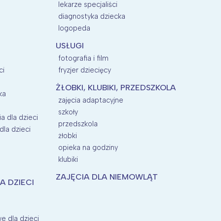
lekarze specjaliści
diagnostyka dziecka
logopeda
USŁUGI
fotografia i film
ci
fryzjer dziecięcy
ŻŁOBKI, KLUBIKI, PRZEDSZKOLA
ka
zajęcia adaptacyjne
szkoły
a dla dzieci
przedszkola
la dzieci
żłobki
opieka na godziny
klubiki
ZAJĘCIA DLA NIEMOWLĄT
A DZIECI
e dla dzieci