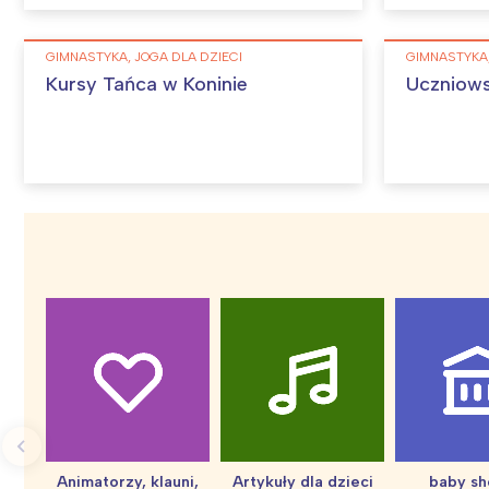
GIMNASTYKA, JOGA DLA DZIECI
GIMNASTYKA,
Kursy Tańca w Koninie
Uczniows
W
Ł
T
P
W
Animatorzy, klauni,
Artykuły dla dzieci
baby s