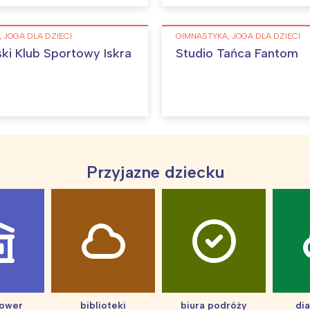
Interesują mnie wydarzenia z tego regionu
 JOGA DLA DZIECI
GIMNASTYKA, JOGA DLA DZIECI
ki Klub Sportowy Iskra
Studio Tańca Fantom
arszawa
Śląsk
ódź
Kraków
rójmiasto
Południe
oznań
Północ
rocław
Wszystkie
Przyjazne dziecku
Wybieram
hower
biblioteki
biura podróży
di