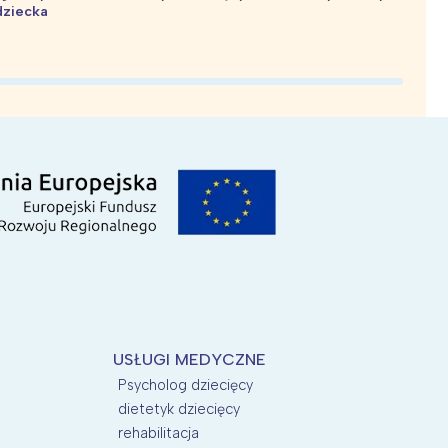
dziecka
d
USŁUGI MEDYCZNE
Psycholog dziecięcy
dietetyk dziecięcy
rehabilitacja