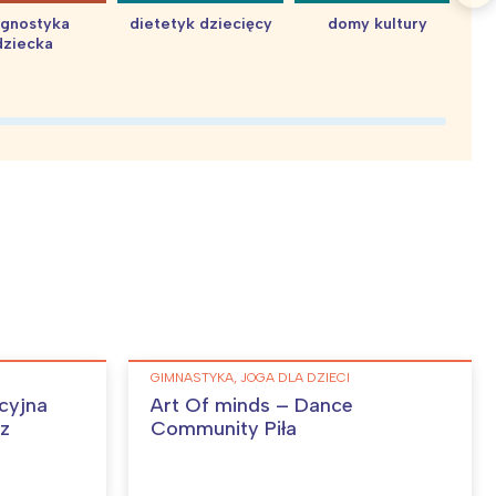
agnostyka
dietetyk dziecięcy
domy kultury
dziecka
d
GIMNASTYKA, JOGA DLA DZIECI
cyjna
Art Of minds – Dance
sz
Community Piła