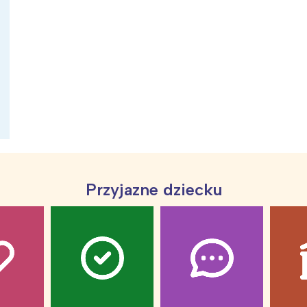
ia i jej płatki
Pszczoła i kwitnący ul
Przyjazne dziecku