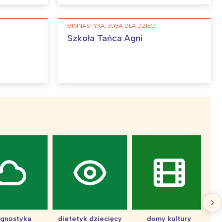
:
GIMNASTYKA, JOGA DLA DZIECI
Szkoła Tańca Agni
agnostyka
dietetyk dziecięcy
domy kultury