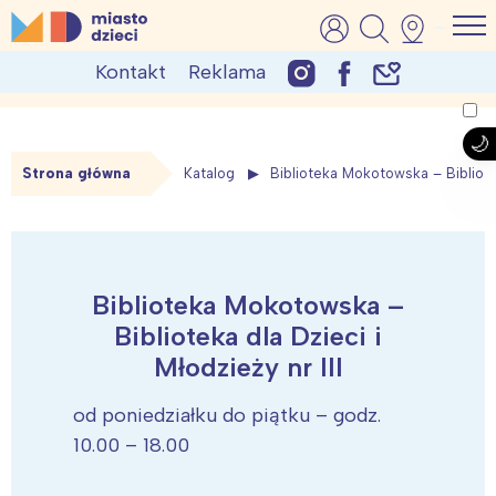
Skip
MiastoDzieci.pl
atrakcje dla dzieci, wydarzenia, imprezy rodzinne
to
Kontakt
Reklama
content
Strona główna
Katalog
Biblioteka Mokotowska – Bibliotek
Biblioteka Mokotowska –
Biblioteka dla Dzieci i
Młodzieży nr III
od poniedziałku do piątku – godz.
10.00 – 18.00