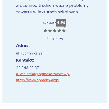
zrozumieć trudne i ważne problemy
zawarte w lekturach szkolnych.
4.96
575 ocen
☆
☆
☆
☆
☆
dodaj ocenę
Adres:
ul. Tuchlińska 2a
Kontakt:
22 843 20 87
a_winiarska@bpmokotow.waw.pl
https://www.bpmok.waw.pl