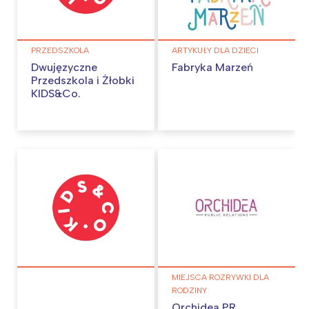
tego regionu:
Warszawa
Śląsk
PRZEDSZKOLA
ARTYKUŁY DLA DZIECI
Dwujęzyczne
Fabryka Marzeń
Łódź
Kraków
Przedszkola i Żłobki
Trójmiasto
Południe
KIDS&Co.
Poznań
Północ
Wrocław
Wszystkie
Wybieram
MIEJSCA ROZRYWKI DLA
RODZINY
Orchidea PR