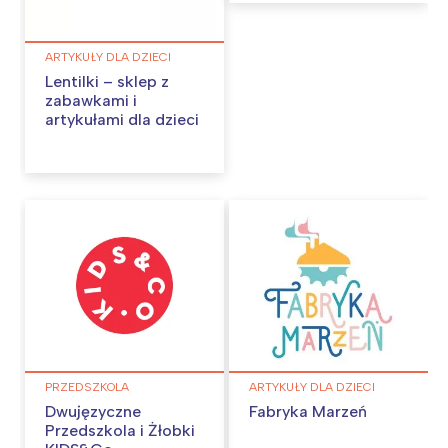
ARTYKUŁY DLA DZIECI
Lentilki – sklep z
zabawkami i
artykułami dla dzieci
Interesują mnie wydarzenia z
tego regionu:
Warszawa
Śląsk
Łódź
Kraków
Trójmiasto
Południe
Poznań
Północ
Wrocław
Wszystkie
PRZEDSZKOLA
ARTYKUŁY DLA DZIECI
Wybieram
Dwujęzyczne
Fabryka Marzeń
Przedszkola i Żłobki