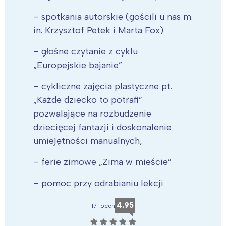
– spotkania autorskie (gościli u nas m.
in. Krzysztof Petek i Marta Fox)
– głośne czytanie z cyklu
„Europejskie bajanie”
– cykliczne zajęcia plastyczne pt.
„Każde dziecko to potrafi”
pozwalające na rozbudzenie
dziecięcej fantazji i doskonalenie
umiejętności manualnych,
– ferie zimowe „Zima w mieście”
– pomoc przy odrabianiu lekcji
4.95
171 ocen
☆
☆
☆
☆
☆