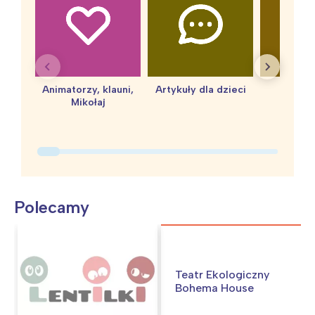
Animatorzy, klauni,
Artykuły dla dzieci
baby 
Mikołaj
Polecamy
Teatr Ekologiczny
Bohema House