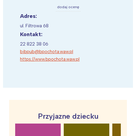
dodaj ocenę
Adres:
ul. Filtrowa 68
Kontakt:
22 822 38 06
bibpub@bpochota.waw.pl
https://www.bpochota.waw.pl
Przyjazne dziecku