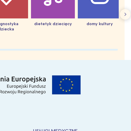
agnostyka
dietetyk dziecięcy
domy kultury
dziecka
d
USŁUGI MEDYCZNE