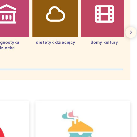
agnostyka
dietetyk dziecięcy
domy kultury
dziecka
d
: