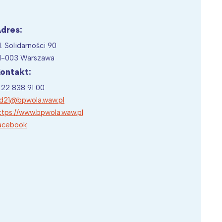
dres:
l. Solidarności 90
Wiewiórka na kwitnącym polu
1-003 Warszawa
ontakt:
 22 838 91 00
d21@bpwola.waw.pl
ttps://www.bpwola.waw.pl
acebook