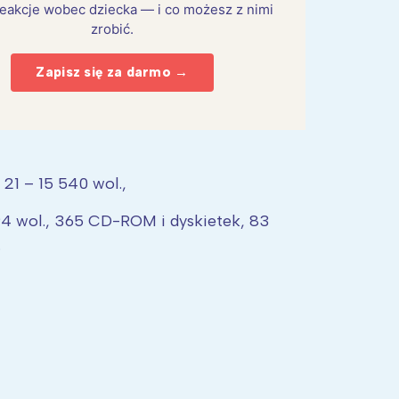
eakcje wobec dziecka — i co możesz z nimi
zrobić.
Zapisz się za darmo →
 21 – 15 540 wol.,
94 wol., 365 CD-ROM i dyskietek, 83
.