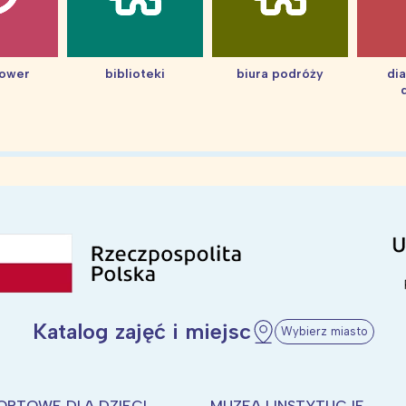
hower
biblioteki
biura podróży
di
Katalog zajęć i miejsc
Wybierz miasto
ORTOWE DLA DZIECI
MUZEA I INSTYTUCJE