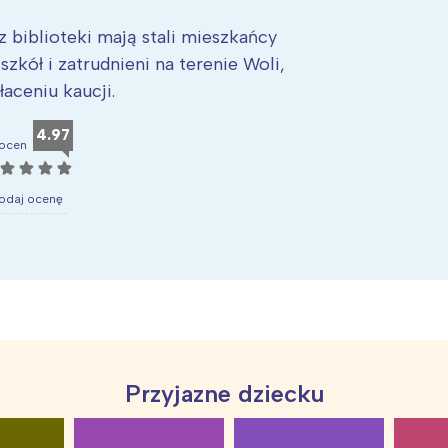
 biblioteki mają stali mieszkańcy
kół i zatrudnieni na terenie Woli,
aceniu kaucji.
4.97
ocen
☆
☆
☆
☆
odaj ocenę
Przyjazne dziecku