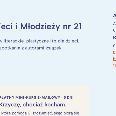
A
ieci i Młodzieży nr 21
A
ia i jej płatki
Pszczoła i kwitnący ul
0
K
literackie, plastyczne itp. dla dzieci,
0
spotkania z autorami książek.
b
h
f
PŁATNY MINI-KURS E-MAILOWY · 5 DNI
Krzyczę, chociaż kocham.
i, które pomogą Ci zrozumieć, skąd biorą się