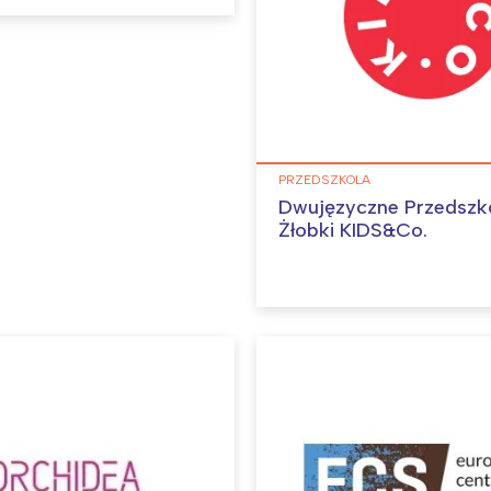
rocław
Wszystkie
Wybieram
PRZEDSZKOLA
Dwujęzyczne Przedszko
Żłobki KIDS&Co.