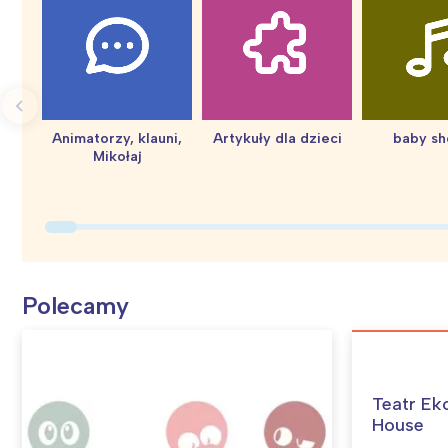
Animatorzy, klauni,
Artykuły dla dzieci
baby s
Mikołaj
Polecamy
W
Ł
Teatr Ek
T
House
P