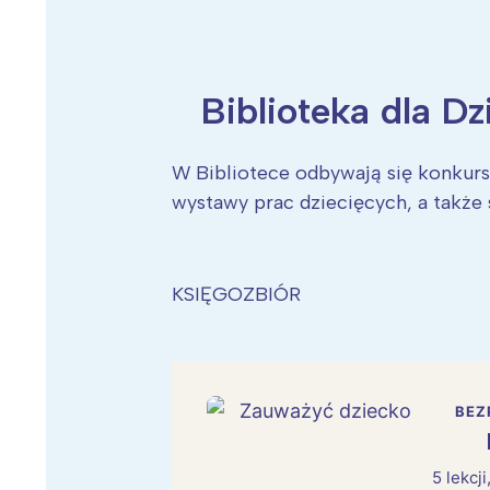
Biblioteka dla Dz
Wiosenny koncert ptaków na płocie
Kwitnąca wiśn
W Bibliotece odbywają się konkursy 
wystawy prac dziecięcych, a także 
KSIĘGOZBIÓR
BEZ
5 lekcj