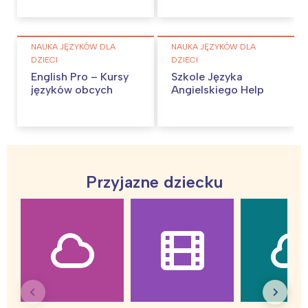
NAUKA JĘZYKÓW DLA
NAUKA JĘZYKÓW DLA
DZIECI
DZIECI
English Pro – Kursy
Szkole Języka
języków obcych
Angielskiego Help
Przyjazne dziecku