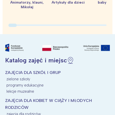
Animatorzy, klauni,
Artykuły dla dzieci
baby sho
Mikołaj
Interesują mnie wydarzenia z
tego regionu:
Warszawa
Śląsk
Łódź
Kraków
Katalog zajęć i miejsc
Trójmiasto
Południe
Poznań
Północ
ZAJĘCIA DLA SZKÓŁ I GRUP
Wrocław
Wszystkie
zielone szkoły
programy edukacyjne
lekcje muzealne
Wybieram
ZAJĘCIA DLA KOBIET W CIĄŻY I MŁODYCH
RODZICÓW
zajęcia dla rodziców