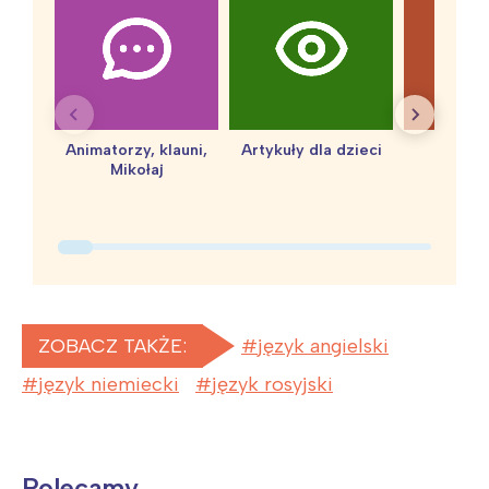
Animatorzy, klauni,
Artykuły dla dzieci
baby 
Mikołaj
ZOBACZ TAKŻE:
język angielski
język niemiecki
język rosyjski
Polecamy