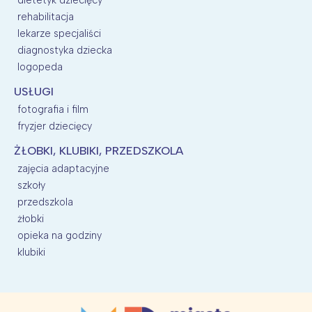
dietetyk dziecięcy
rehabilitacja
lekarze specjaliści
diagnostyka dziecka
logopeda
USŁUGI
fotografia i film
fryzjer dziecięcy
ŻŁOBKI, KLUBIKI, PRZEDSZKOLA
zajęcia adaptacyjne
szkoły
przedszkola
żłobki
opieka na godziny
klubiki