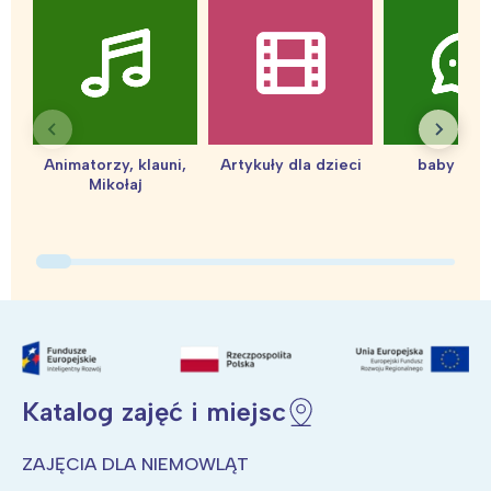
Animatorzy, klauni,
Artykuły dla dzieci
baby sho
Interesują mnie wydarzenia z
Mikołaj
tego regionu:
Warszawa
Śląsk
Łódź
Kraków
Trójmiasto
Południe
Poznań
Północ
Katalog zajęć i miejsc
Wrocław
Wszystkie
ZAJĘCIA DLA NIEMOWLĄT
Wybieram