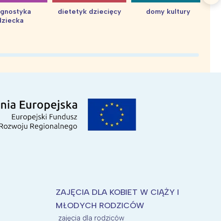
agnostyka
dietetyk dziecięcy
domy kultury
dziecka
d
ZAJĘCIA DLA KOBIET W CIĄŻY I
MŁODYCH RODZICÓW
zajęcia dla rodziców