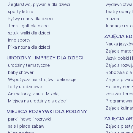
Żeglarstwo, pływanie dla dzieci
wydawnictwa
sporty letnie
teatry opery 
Łyżwy i narty dla dzieci
muzea
Tenis i golf dla dzieci
fundacje i st
sztuki walki dla dzieci
ZAJĘCIA E
inne sporty
Nauka języków
Piłka nożna dla dzieci
Zajęcia mate
URODZINY I IMPREZY DLA DZIECI
Język polski i 
urodziny tematyczne
Zajęcia rozwij
baby shower
Robotyka dla 
Wypożyczalnie strojów i dekoracje
Zajęcia przyro
torty urodzinowe
Eksperymenty 
Animatorzy, klauni, Mikołaj
koła zainter
Miejsca na urodziny dla dzieci
Programowani
Zajęcia kulina
MIEJSCA ROZRYWKI DLA RODZINY
ZAJĘCIA AR
parki linowe i rozrywki
sale i place zabaw
Zajęcia plasty