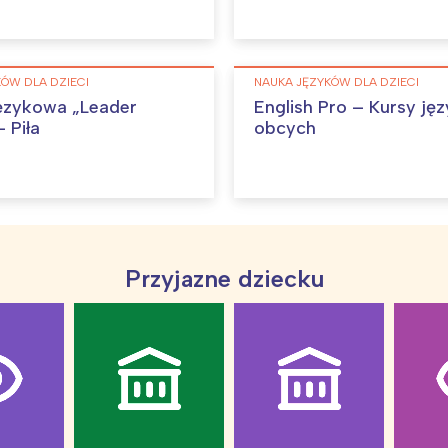
Interesują mnie wydarzenia z tego regionu
ÓW DLA DZIECI
NAUKA JĘZYKÓW DLA DZIECI
arszawa
Śląsk
ęzykowa „Leader
English Pro – Kursy ję
ódź
Kraków
 Piła
obcych
rójmiasto
Południe
oznań
Północ
rocław
Wszystkie
Przyjazne dziecku
Wybieram