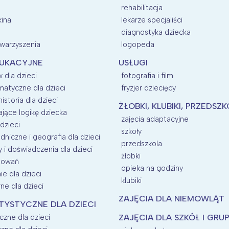
rehabilitacja
kina
lekarze specjaliści
diagnostyka dziecka
owarzyszenia
logopeda
DUKACYJNE
USŁUGI
 dla dzieci
fotografia i film
matyczne dla dzieci
fryzjer dziecięcy
historia dla dzieci
ŻŁOBKI, KLUBIKI, PRZEDSZ
ające logikę dziecka
zajęcia adaptacyjne
dzieci
szkoły
dniczne i geografia dla dzieci
przedszkola
i doświadczenia dla dzieci
żłobki
esowań
opieka na godziny
e dla dzieci
klubiki
rne dla dzieci
ZAJĘCIA DLA NIEMOWLĄT
TYSTYCZNE DLA DZIECI
czne dla dzieci
ZAJĘCIA DLA SZKÓŁ I GRU