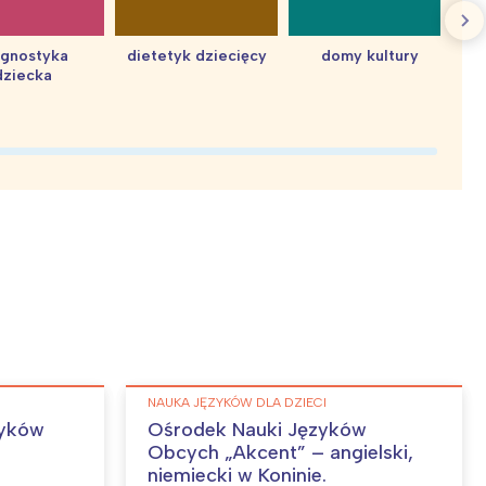
agnostyka
dietetyk dziecięcy
domy kultury
dziecka
d
NAUKA JĘZYKÓW DLA DZIECI
zyków
Ośrodek Nauki Języków
Obcych „Akcent” – angielski,
niemiecki w Koninie.