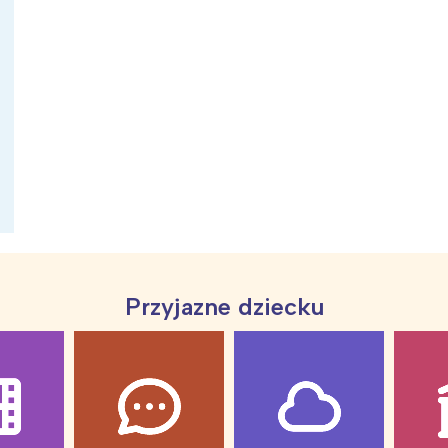
ia i jej płatki
Pszczoła i kwitnący ul
Przyjazne dziecku