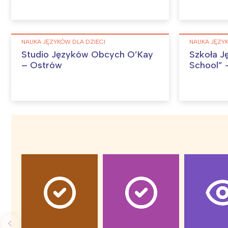
NAUKA JĘZYKÓW DLA DZIECI
NAUKA JĘZYK
W
Studio Języków Obcych O’Kay
Szkoła J
Ł
– Ostrów
School” –
T
P
W