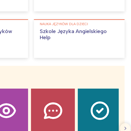
:
NAUKA JĘZYKÓW DLA DZIECI
zyków
Szkole Języka Angielskiego
Help