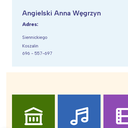
Angielski Anna Węgrzyn
Adres:
Wiosenny koncert ptaków na płocie
Kwitnąca wiśn
Siennickiego
Koszalin
696 - 557-697