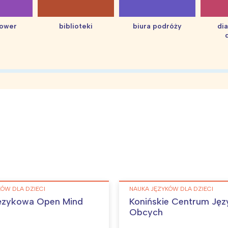
hower
biblioteki
biura podróży
di
ÓW DLA DZIECI
NAUKA JĘZYKÓW DLA DZIECI
Językowa Open Mind
Konińskie Centrum Ję
Obcych