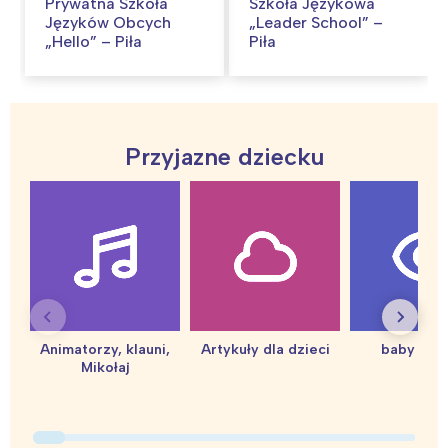
Prywatna Szkoła
Szkoła Językowa
Języków Obcych
„Leader School” –
„Hello” – Piła
Piła
Przyjazne dziecku
Interesują mnie wydarzenia z
tego regionu:
Animatorzy, klauni,
Artykuły dla dzieci
baby sho
Warszawa
Śląsk
Mikołaj
Łódź
Kraków
Trójmiasto
Południe