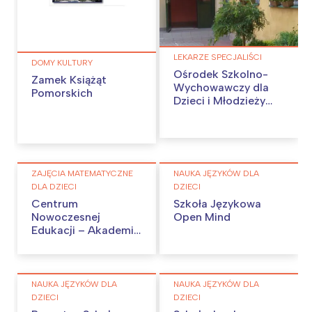
LEKARZE SPECJALIŚCI
DOMY KULTURY
Ośrodek Szkolno-
Zamek Książąt
Wychowawczy dla
Pomorskich
Dzieci i Młodzieży
Słabo Widzącej w
Lublinie
ZAJĘCIA MATEMATYCZNE
NAUKA JĘZYKÓW DLA
DLA DZIECI
DZIECI
Centrum
Szkoła Językowa
Nowoczesnej
Open Mind
Edukacji – Akademia
Matematyki Kalisz
NAUKA JĘZYKÓW DLA
NAUKA JĘZYKÓW DLA
DZIECI
DZIECI