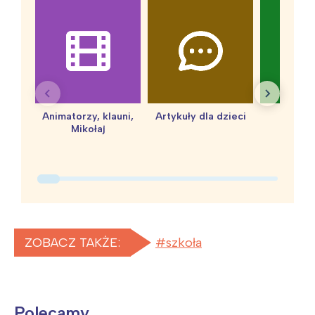
Animatorzy, klauni,
Artykuły dla dzieci
baby 
Mikołaj
ZOBACZ TAKŻE:
szkoła
Polecamy