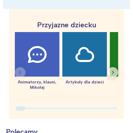
Przyjazne dziecku
Animatorzy, klauni,
Artykuły dla dzieci
baby 
Mikołaj
Polecamy