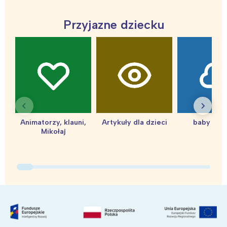
Przyjazne dziecku
Interesują mnie wydarzenia z
tego regionu:
Animatorzy, klauni,
Artykuły dla dzieci
baby sho
Mikołaj
Warszawa
Śląsk
Łódź
Kraków
Trójmiasto
Południe
Poznań
Północ
Wrocław
Wszystkie