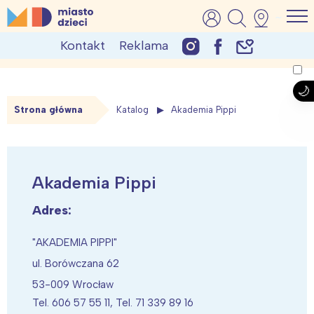
Skip
MiastoDzieci.pl
atrakcje dla dzieci, wydarzenia, imprezy rodzinne
to
Kontakt
Reklama
content
Strona główna
Katalog
Akademia Pippi
Akademia Pippi
Adres:
"AKADEMIA PIPPI"
ul. Borówczana 62
53-009 Wrocław
Tel. 606 57 55 11, Tel. 71 339 89 16