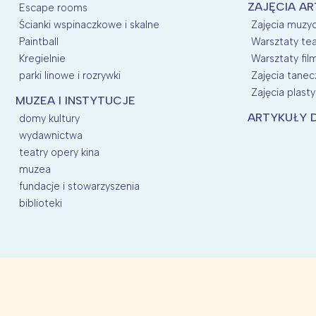
ZAJĘCIA AR
Escape rooms
Ścianki wspinaczkowe i skalne
Zajęcia muzyc
Paintball
Warsztaty tea
Kregielnie
Warsztaty fil
parki linowe i rozrywki
Zajęcia tanec
Zajęcia plasty
MUZEA I INSTYTUCJE
ARTYKUŁY D
domy kultury
wydawnictwa
teatry opery kina
muzea
fundacje i stowarzyszenia
biblioteki