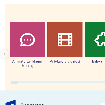
Ł
T
P
W
Animatorzy, klauni,
Artykuły dla dzieci
baby s
Mikołaj