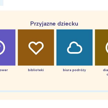
Przyjazne dziecku
ia i jej płatki
Pszczoła i kwitnący ul
hower
biblioteki
biura podróży
di