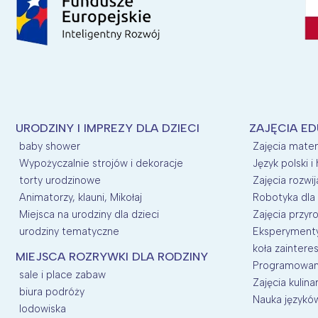
URODZINY I IMPREZY DLA DZIECI
ZAJĘCIA E
baby shower
Zajęcia mate
Wypożyczalnie strojów i dekoracje
Język polski i 
torty urodzinowe
Zajęcia rozwij
Animatorzy, klauni, Mikołaj
Robotyka dla 
Miejsca na urodziny dla dzieci
Zajęcia przyro
urodziny tematyczne
Eksperymenty 
koła zainter
MIEJSCA ROZRYWKI DLA RODZINY
Programowani
sale i place zabaw
Zajęcia kulina
biura podróży
Nauka języków
lodowiska