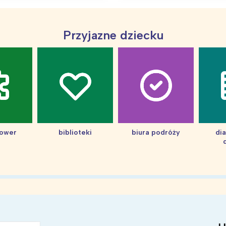
ódź
Kraków
rójmiasto
Południe
oznań
Północ
Przyjazne dziecku
rocław
Wszystkie
Wybieram
hower
biblioteki
biura podróży
di