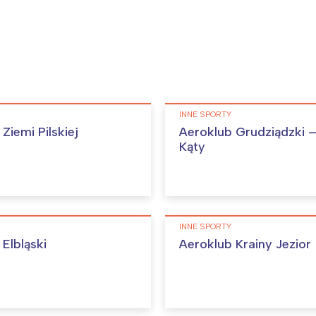
INNE SPORTY
Ziemi Pilskiej
Aeroklub Grudziądzki – 
Kąty
INNE SPORTY
Elbląski
Aeroklub Krainy Jezior
Interesują mnie wydarzenia z tego regionu
arszawa
Śląsk