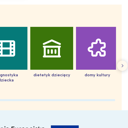
agnostyka
dietetyk dziecięcy
domy kultury
dziecka
d