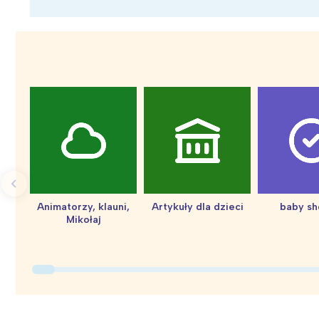
Wiosenny koncert ptaków na płocie
Kwitnąca wiśn
Animatorzy, klauni,
Artykuły dla dzieci
baby s
Mikołaj