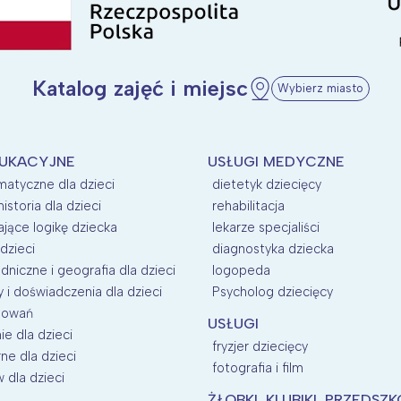
Katalog zajęć i miejsc
Wybierz miasto
DUKACYJNE
USŁUGI MEDYCZNE
matyczne dla dzieci
dietetyk dziecięcy
historia dla dzieci
rehabilitacja
ające logikę dziecka
lekarze specjaliści
dzieci
diagnostyka dziecka
dniczne i geografia dla dzieci
logopeda
i doświadczenia dla dzieci
Psycholog dziecięcy
esowań
USŁUGI
e dla dzieci
fryzjer dziecięcy
rne dla dzieci
fotografia i film
 dla dzieci
ŻŁOBKI, KLUBIKI, PRZEDSZ