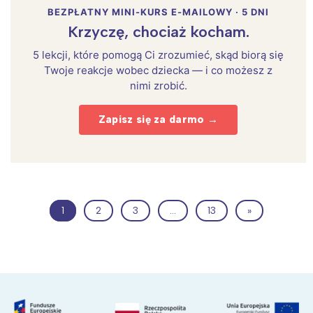
BEZPŁATNY MINI-KURS E-MAILOWY · 5 DNI
Krzyczę, chociaż kocham.
5 lekcji, które pomogą Ci zrozumieć, skąd biorą się
Twoje reakcje wobec dziecka — i co możesz z
nimi zrobić.
Zapisz się za darmo →
1
2
3
…
13
»