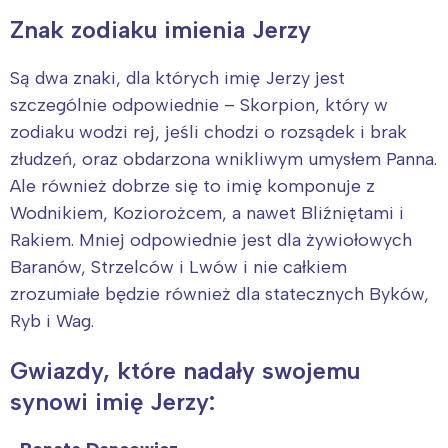
Znak zodiaku imienia Jerzy
Są dwa znaki, dla których imię Jerzy jest
szczególnie odpowiednie – Skorpion, który w
zodiaku wodzi rej, jeśli chodzi o rozsądek i brak
złudzeń, oraz obdarzona wnikliwym umysłem Panna.
Ale również dobrze się to imię komponuje z
Interesują mnie wydarzenia z
Wodnikiem, Koziorożcem, a nawet Bliźniętami i
tego regionu:
Rakiem. Mniej odpowiednie jest dla żywiołowych
Baranów, Strzelców i Lwów i nie całkiem
Warszawa
Śląsk
zrozumiałe będzie również dla statecznych Byków,
Łódź
Kraków
Ryb i Wag.
Trójmiasto
Południe
Gwiazdy, które nadały swojemu
Poznań
Północ
synowi imię Jerzy:
Wrocław
Wszystkie