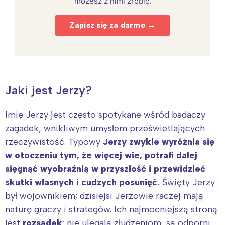
możesz z nimi zrobić.
Zapisz się za darmo →
Jaki jest Jerzy?
Imię Jerzy jest często spotykane wśród badaczy
zagadek, wnikliwym umysłem prześwietlających
rzeczywistość. Typowy
Jerzy zwykle wyróżnia się
w otoczeniu tym, że więcej wie, potrafi dalej
sięgnąć wyobraźnią w przyszłość i przewidzieć
skutki własnych i cudzych posunięć.
Święty Jerzy
był wojownikiem; dzisiejsi Jerzowie raczej mają
naturę graczy i strategów. Ich najmocniejszą stroną
jest
rozsądek
: nie ulegają złudzeniom, są odporni