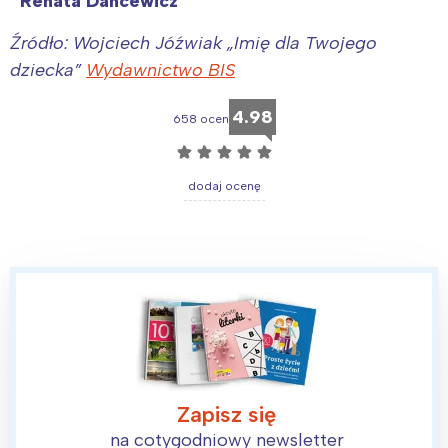
Renata Dancewicz
Wybieram
Źródło: Wojciech Jóźwiak „Imię dla Twojego
dziecka”
Wydawnictwo BIS
4.98
658 ocen
☆
☆
☆
☆
☆
dodaj ocenę
Zapisz się
na cotygodniowy newsletter