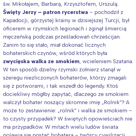
św. Mikołajem, Barbarą, Krzysztofem, Urszulą.
Święty Jerzy – patron rycerstwa
– pochodził z
Kapadocji, górzystej krainy w dzisiejszej Turcji, był
oficerem w rzymskich legionach i zginął śmiercią
męczeńską podczas prześladowań chrześcijan.
Zanim to się stało, miał dokonać licznych
bohaterskich czynów, wśród których była
zwycięska walka ze smokiem
, wcieleniem Szatana.
W ten sposób dzielny rzymski żołnierz stanął w
szeregu niezliczonych bohaterów, którzy zmagali
się z potworami, i tak wszedł do legendy. Ktoś
dociekliwy mógłby zapytać, dlaczego ze smokiem
walczył bohater noszący skromne imię „Rolnik”? A
może to zestawienie: „rolnik” i walka ze smokiem –
to czysty przypadek? W świętych opowieściach nie
ma przypadków. W mitach wielu ludów świata
pojawia się postać bohatera – twórcy cywilizacji,