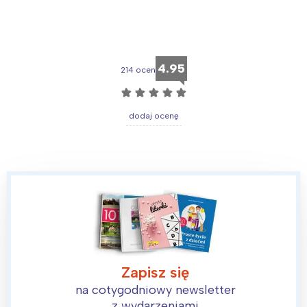
4.95
214 ocen
☆
☆
☆
☆
☆
dodaj ocenę
Zapisz się
na cotygodniowy newsletter
z wydarzeniami