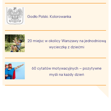
Interesują mnie wydarzenia z
Godło Polski. Kolorowanka
tego regionu:
Warszawa
Śląsk
20 miejsc w okolicy Warszawy na jednodniową
Łódź
Kraków
wycieczkę z dziećmi
Trójmiasto
Południe
Poznań
Północ
Wrocław
Wszystkie
60 cytatów motywacyjnych – pozytywne
myśli na każdy dzień
Wybieram