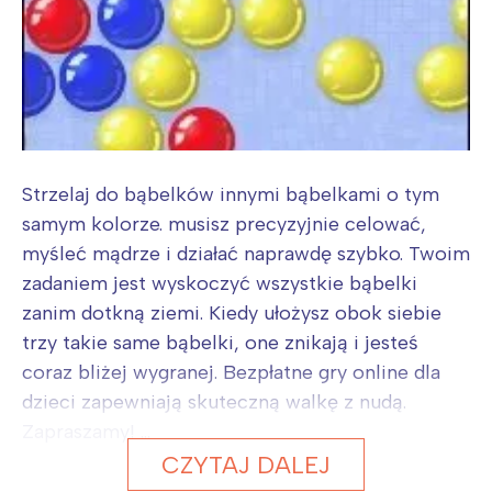
Strzelaj do bąbelków innymi bąbelkami o tym
samym kolorze. musisz precyzyjnie celować,
myśleć mądrze i działać naprawdę szybko. Twoim
zadaniem jest wyskoczyć wszystkie bąbelki
zanim dotkną ziemi. Kiedy ułożysz obok siebie
trzy takie same bąbelki, one znikają i jesteś
coraz bliżej wygranej. Bezpłatne gry online dla
dzieci zapewniają skuteczną walkę z nudą.
Zapraszamy! ...
CZYTAJ DALEJ