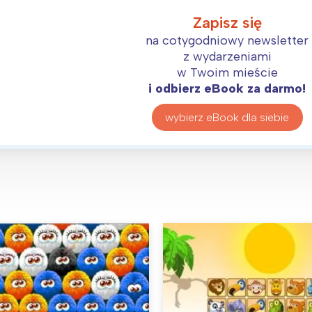
Zapisz się
na cotygodniowy newsletter
z wydarzeniami
Interesują mnie wydarzenia z tego regionu
w Twoim mieście
i odbierz eBook za darmo!
arszawa
Śląsk
wybierz eBook dla siebie
ódź
Kraków
rójmiasto
Południe
oznań
Północ
rocław
Wszystkie
Wybieram