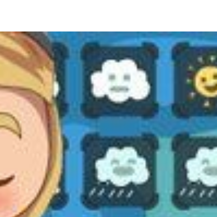
ia i jej płatki
Pszczoła i kwitnący ul