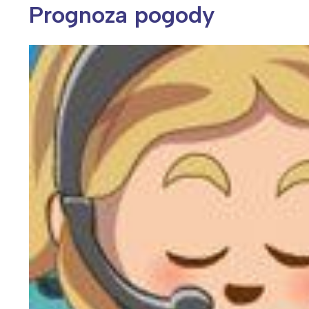
Prognoza pogody
Wiosenny koncert ptaków na płocie
Kwitnąca wiśn