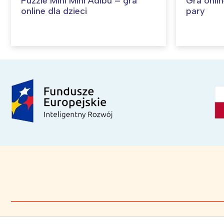
Puzzle Mini Mini Adibu – gra
Gra onlin
online dla dzieci
pary