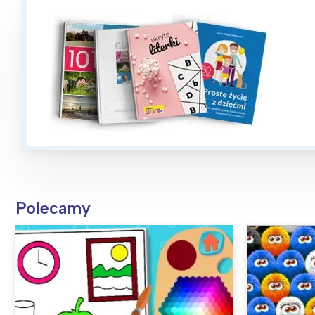
W
Ł
T
P
W
Polecamy