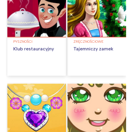
PYSZNOŚCI
ZRĘCZNOŚCIOWE
Klub restauracyjny
Tajemniczy zamek