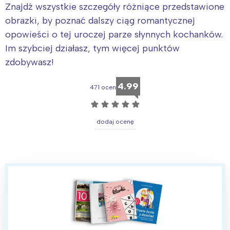
Znajdź wszystkie szczegóły różniące przedstawione
obrazki, by poznać dalszy ciąg romantycznej
opowieści o tej uroczej parze słynnych kochanków.
Im szybciej działasz, tym więcej punktów
zdobywasz!
4.99
471 ocen
☆
☆
☆
☆
☆
dodaj ocenę