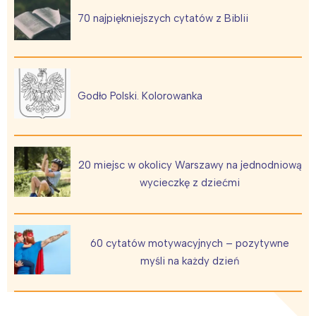
70 najpiękniejszych cytatów z Biblii
Interesują mnie wydarzenia z
tego regionu:
Godło Polski. Kolorowanka
Warszawa
Śląsk
Łódź
Kraków
20 miejsc w okolicy Warszawy na jednodniową
Trójmiasto
Południe
wycieczkę z dziećmi
Poznań
Północ
Wrocław
Wszystkie
60 cytatów motywacyjnych – pozytywne
Wybieram
myśli na każdy dzień