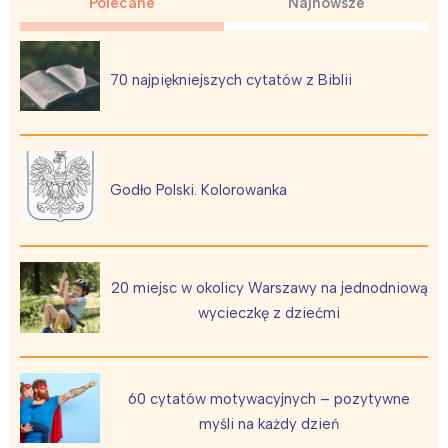
Polecane
Najnowsze
70 najpiękniejszych cytatów z Biblii
Interesują mnie wydarzenia z
tego regionu:
Godło Polski. Kolorowanka
Warszawa
Śląsk
Łódź
Kraków
Trójmiasto
Południe
20 miejsc w okolicy Warszawy na jednodniową
Poznań
Północ
wycieczkę z dziećmi
Wrocław
Wszystkie
Wybieram
60 cytatów motywacyjnych – pozytywne
myśli na każdy dzień