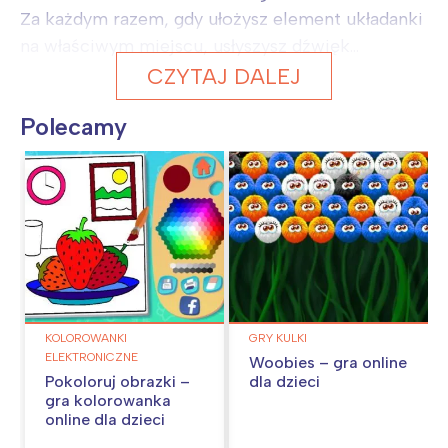
Za każdym razem, gdy ułożysz element układanki
na właściwym miejscu, usłyszysz dźwięk...
CZYTAJ DALEJ
Polecamy
KOLOROWANKI
GRY KULKI
ELEKTRONICZNE
Woobies – gra online
Pokoloruj obrazki –
dla dzieci
gra kolorowanka
online dla dzieci