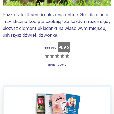
Puzzle z kotkami do ułożenia online. Gra dla dzieci.
Trzy śliczne kocięta czekają! Za każdym razem, gdy
ułożysz element układanki na właściwym miejscu,
usłyszysz dźwięk dzwonka.
4.96
488 ocen
☆
☆
☆
☆
☆
dodaj ocenę