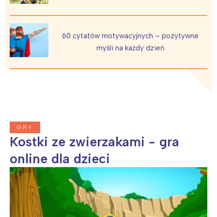
60 cytatów motywacyjnych – pozytywne
myśli na każdy dzień
Interesują mnie wydarzenia z
tego regionu:
Warszawa
Śląsk
Łódź
Kraków
Trójmiasto
Południe
GRY
Poznań
Północ
Kostki ze zwierzakami - gra
Wrocław
Wszystkie
online dla dzieci
Wybieram