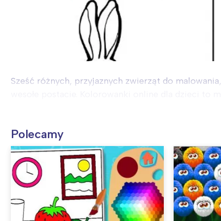
Sześć różnych, przyjaznych zwierząt do malowania,
wesołe postacie. Kolorowanki online dla dzieci to 
Polecamy