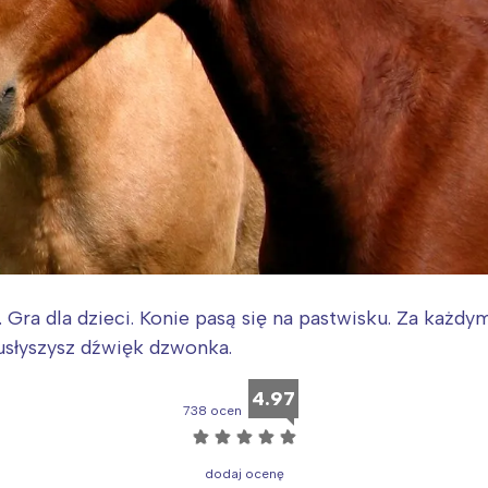
. Gra dla dzieci. Konie pasą się na pastwisku. Za każd
usłyszysz dźwięk dzwonka.
4.97
738 ocen
☆
☆
☆
☆
☆
dodaj ocenę