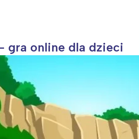
rójmiasto
Południe
oznań
Północ
rocław
Wszystkie
Wybieram
 gra online dla dzieci