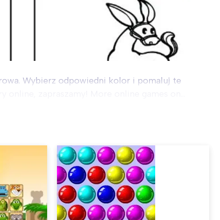
krowa. Wybierz odpowiedni kolor i pomaluj te
y online, zapraszamy! More online games on...