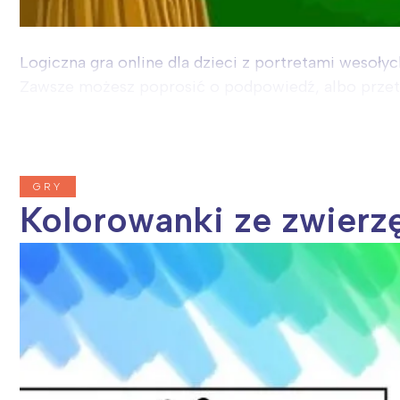
Logiczna gra online dla dzieci z portretami wesołyc
Zawsze możesz poprosić o podpowiedź, albo przeta
GRY
Kolorowanki ze zwierzę