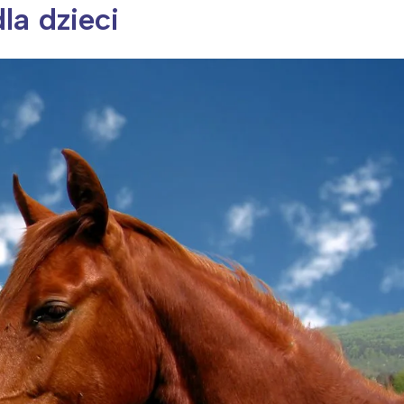
la dzieci
ia i jej płatki
Pszczoła i kwitnący ul