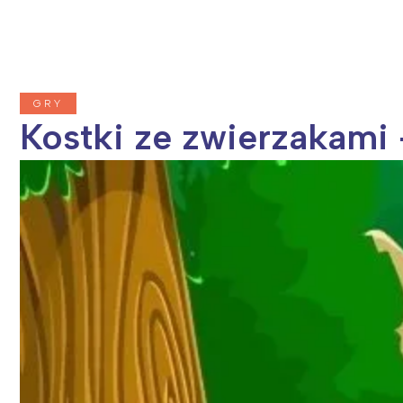
T
P
W
GRY
Kostki ze zwierzakami -