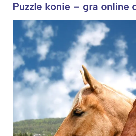
Puzzle konie – gra online d
Wiosenny koncert ptaków na płocie
Kwitnąca wiśn