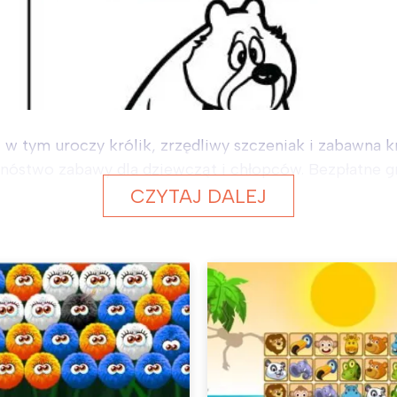
 w tym uroczy królik, zrzędliwy szczeniak i zabawna 
mnóstwo zabawy dla dziewcząt i chłopców. Bezpłatne gr
CZYTAJ DALEJ