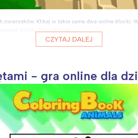
h zwierzaków. Klikaj w takie same dwa wolne klocki. Wol
sować klocki. Powodzenia! ...
CZYTAJ DALEJ
tami - gra online dla dz