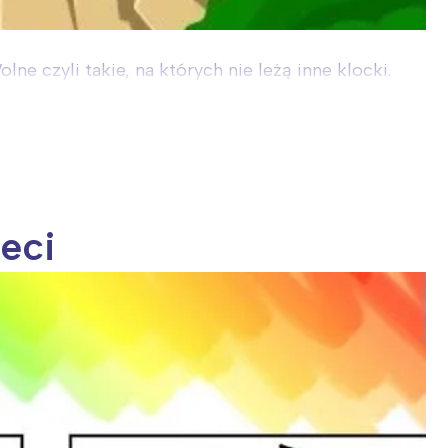
ne czyli takie, na których nie leżą inne klocki.
ieci