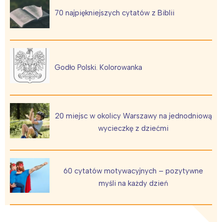
70 najpiękniejszych cytatów z Biblii
Interesują mnie wydarzenia z
tego regionu:
Godło Polski. Kolorowanka
Warszawa
Śląsk
Łódź
Kraków
Trójmiasto
Południe
20 miejsc w okolicy Warszawy na jednodniową
Poznań
Północ
wycieczkę z dziećmi
Wrocław
Wszystkie
Wybieram
60 cytatów motywacyjnych – pozytywne
myśli na każdy dzień