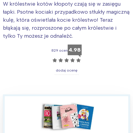
W królestwie kotów kłopoty czają się w zasięgu
łapki. Psotne kociaki przypadkowo stłukły magiczną
kulę, która oświetlała kocie królestwo! Teraz
błąkają się, rozproszone po całym królestwie i
tylko Ty możesz je odnaleźć.
4.98
829 ocen
☆
☆
☆
☆
☆
dodaj ocenę