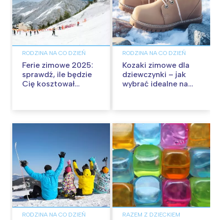
RODZINA NA CO DZIEŃ
RODZINA NA CO DZIEŃ
Ferie zimowe 2025:
Kozaki zimowe dla
sprawdź, ile będzie
dziewczynki – jak
Cię kosztował
wybrać idealne na
wypoczynek dziecka
mroźne dni?
RODZINA NA CO DZIEŃ
RAZEM Z DZIECKIEM