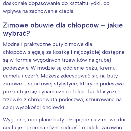
doskonałe dopasowanie do kształtu łydki, co
wpływa na zachowanie ciepła.
Zimowe obuwie dla chłopców – jakie
wybrać?
Modne i praktyczne buty zimowe dla
chłopców sięgają za kostkę i najczęściej dostępne
Interesują mnie wydarzenia z
są w formie wygodnych trzewików na grubej
tego regionu:
podeszwie. W modzie są odcienie beżu, kremu,
camelu i czerń. Możesz zdecydować się na buty
Warszawa
Śląsk
zimowe o sportowej stylistyce, których podeszwa
Łódź
Kraków
prezentuje się dynamicznie i lekko lub klasyczne
Trójmiasto
Południe
trzewiki z chropowatą podeszwą, sznurowane na
całej wysokości cholewki.
Poznań
Północ
Wrocław
Wszystkie
Wygodne, ocieplane buty chłopięce na zimowe dni
cechuje ogromna różnorodność modeli, zarówno