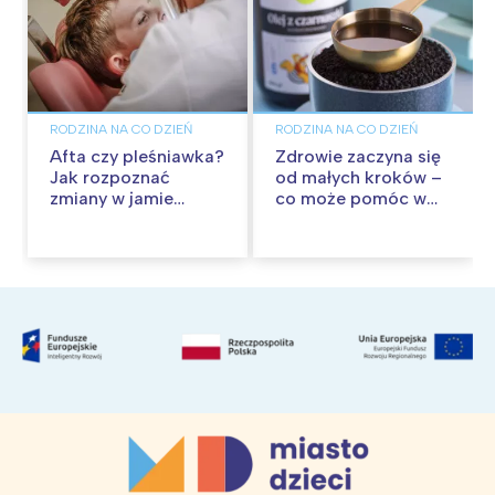
RODZINA NA CO DZIEŃ
RODZINA NA CO DZIEŃ
Afta czy pleśniawka?
Zdrowie zaczyna się
Jak rozpoznać
od małych kroków –
zmiany w jamie
co może pomóc w
ustnej dziecka?
budowaniu
Kiedy zgłosić się z
odporności?
problemem do
pediatry?