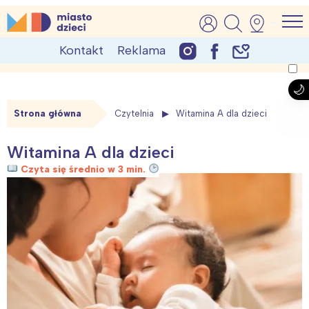
Skip
MiastoDzieci.pl
atrakcje dla dzieci, wydarzenia, imprezy rodzinne
to
Kontakt
Reklama
content
Strona główna
Czytelnia
Witamina A dla dzieci
Witamina A dla dzieci
Czyta się średnio w 3 min.