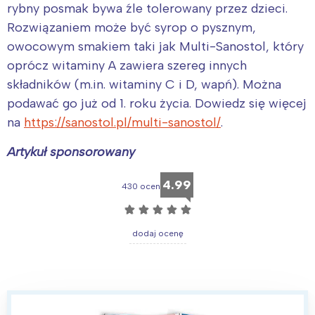
Warszawa
Śląsk
rybny posmak bywa źle tolerowany przez dzieci.
Rozwiązaniem może być syrop o pysznym,
Łódź
Kraków
owocowym smakiem taki jak Multi-Sanostol, który
Trójmiasto
Południe
oprócz witaminy A zawiera szereg innych
Poznań
Północ
składników (m.in. witaminy C i D, wapń). Można
Wrocław
Wszystkie
podawać go już od 1. roku życia. Dowiedz się więcej
na
https://sanostol.pl/multi-sanostol/
.
Wybieram
Artykuł sponsorowany
4.99
430 ocen
☆
☆
☆
☆
☆
dodaj ocenę