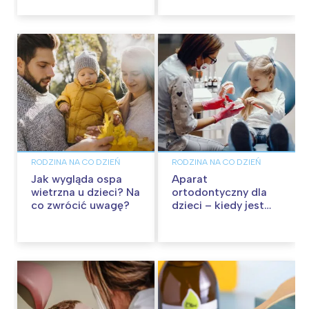
maluchem?
RODZINA NA CO DZIEŃ
RODZINA NA CO DZIEŃ
Jak wygląda ospa
Aparat
wietrzna u dzieci? Na
ortodontyczny dla
co zwrócić uwagę?
dzieci – kiedy jest
potrzebny i jakie są
dostępne opcje?