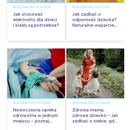
RODZINA NA CO DZIEŃ
RODZINA NA CO DZIEŃ
Jak stosować
Jak zadbać o
elektrolity dla dzieci
odporność dziecka?
i kiedy są potrzebne?
Naturalne wsparcie,
które warto poznać
RODZINA NA CO DZIEŃ
RODZINA NA CO DZIEŃ
Nowoczesna opieka
Zdrowa mama,
zdrowotna w jednym
zdrowe dziecko – jak
miejscu – poznaj
zadbać o siebie, gdy
portal ePOLMED
opiekujesz się