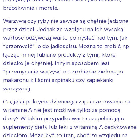
brzoskwinie i morele.
Warzywa czy ryby nie zawsze są chętnie jedzone
przez dzieci. Jednak ze względu na ich wysoką
wartość odżywczą warto pomyśleć nad tym, jak
“przemycić” je do jadłospisu. Można to zrobić np.
łącząc mniej lubiane produkty z tymi, które
dziecko je chętniej. Innym sposobem jest
“przemycanie warzyw” np. zrobienie zielonego
makaronu z liśćmi szpinaku czy zapiekanki
warzywnej.
Co, jeśli pokrycie dziennego zapotrzebowania na
witaminę A nie jest możliwe tylko za pomocą
Interesują mnie wydarzenia z
diety? W takim przypadku warto uzupełnić ją o
tego regionu:
suplementy diety lub leki z witaminą A dedykowane
dzieciom. Może być to tran, choć ze względu na