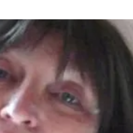
ia i jej płatki
Pszczoła i kwitnący ul