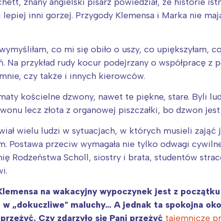
chett, znany angielski pisarz powiedział, że historie ist
i lepiej inni gorzej. Przygody Klemensa i Marka nie m
wymyśliłam, co mi się obiło o uszy, co upiększyłam, 
 Na przykład rudy kocur podejrzany o współpracę z po
nie, czy także i innych kierowców.
aty kościelne dzwony, nawet te piękne, stare. Byli lud
wonu lecz złota z organowej piszczałki, bo dzwon jes
Interesują mnie wydarzenia z tego regionu
ał wielu ludzi w sytuacjach, w których musieli zająć 
m. Postawa przeciw wymagała nie tylko odwagi cywilne
arszawa
Śląsk
mię Rodzeństwa Scholl, siostry i brata, studentów str
ódź
Kraków
i.
rójmiasto
Południe
e Klemensa na wakacyjny wypoczynek jest z początk
oznań
Północ
e w „dokuczliwe" maluchy… A jednak ta spokojna oko
rocław
Wszystkie
przeżyć. Czy zdarzyło się Pani przeżyć
tajemnicze p