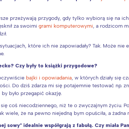
Wybieram
wsze przeżywają przygody, gdy tylko wybiorą się na ic
ęsknił za swoimi
grami komputerowymi
, a rodzicom m
ił.
sytuacjach, które ich nie zapowiadały? Tak. Może nie 
e.
ziecko? Czy były to książki przygodowe?
oczywiście
bajki i opowiadania
, w których działy się c
ci. Do dziś zdarza mi się potajemnie testować np. zna
 by było przegapić okazję.
 się coś niecodziennego, niż te o zwyczajnym życiu. P
ak wiele, że na pewno niejedną bym opuściła, a żadna n
ej sowy" idealnie współgrają z fabułą. Czy miała Pa