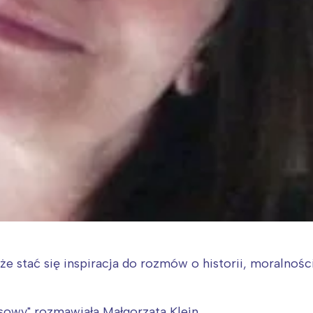
że stać się inspiracja do rozmów o historii, moralno
sowy" rozmawiała Małgorzata Klejn.