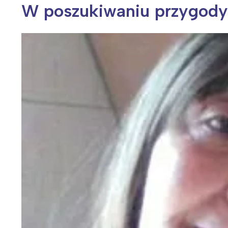
W poszukiwaniu przygody
Wiosenny koncert ptaków na płocie
Kwitnąca wiśn