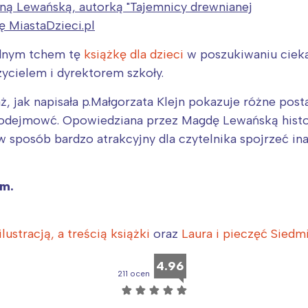
ą Lewańską, autorką "Tajemnicy drewnianej
ę MiastaDzieci.pl
ednym tchem tę
książkę dla dzieci
w poszukiwaniu ciekaw
ycielem i dyrektorem szkoły.
ż, jak napisała p.Małgorzata Klejn pokazuje różne po
podejmowć. Opowiedziana przez Magdę Lewańską histo
 sposób bardzo atrakcyjny dla czytelnika spojrzeć inac
om.
lustracją, a treścią książki
oraz
Laura i pieczęć Siedm
4.96
211 ocen
☆
☆
☆
☆
☆