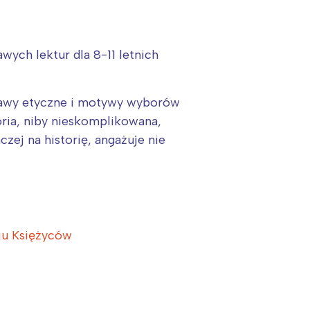
ych lektur dla 8-11 letnich
stawy etyczne i motywy wyborów
ria, niby nieskomplikowana,
zej na historię, angażuje nie
iu Księżyców