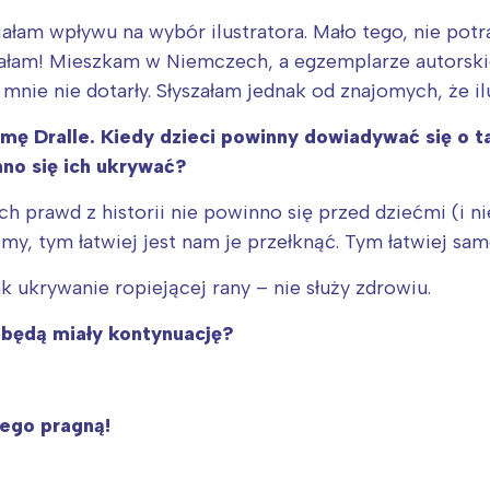
iałam wpływu na wybór ilustratora. Mało tego, nie pot
idziałam! Mieszkam w Niemczech, a egzemplarze autors
 mnie nie dotarły. Słyszałam jednak od znajomych, że il
ę Dralle. Kiedy dzieci powinny dowiadywać się o t
nno się ich ukrywać?
h prawd z historii nie powinno się przed dziećmi (i ni
emy, tym łatwiej jest nam je przełknąć. Tym łatwiej s
k ukrywanie ropiejącej rany – nie służy zdrowiu.
będą miały kontynuację?
tego pragną!