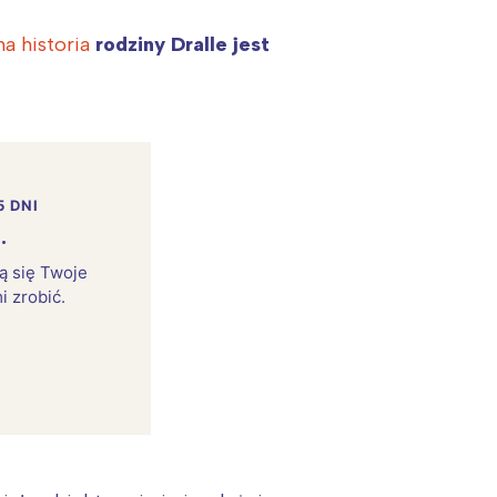
a historia
rodziny Dralle jest
5 DNI
.
rą się Twoje
i zrobić.