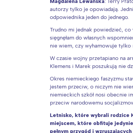
Magdalena Lewańska
: Terry Prat
autorzy tylko je opowiadają. Jedn
odpowiednika jeden do jednego.
Trudno mi jednak powiedzieć, co 
sięgnęłam do własnych wspomnień.
nie wiem, czy wyhamowuje tylko m
W czasie wojny przetapiano na arm
Klemens i Marek poszukują nie dz
Okres niemieckiego faszyzmu stawi
jestem przeciw, o niczym nie wie
W
niemieckich szkół nosi obecnie i
Ł
przeciw narodowemu socjalizmow
T
Letnisko, które wybrali rodzic
P
miejscem, które obfituje jedyni
W
pełnym przygód i wzruszających 