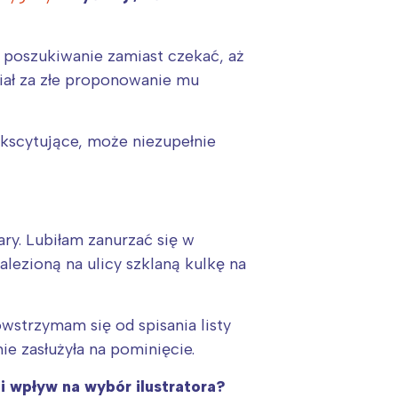
h poszukiwanie zamiast czekać, aż
iał za złe proponowanie mu
ekscytujące, może niezupełnie
zary. Lubiłam zanurzać się w
lezioną na ulicy szklaną kulkę na
owstrzymam się od spisania listy
ie zasłużyła na pominięcie.
ni wpływ na wybór ilustratora?