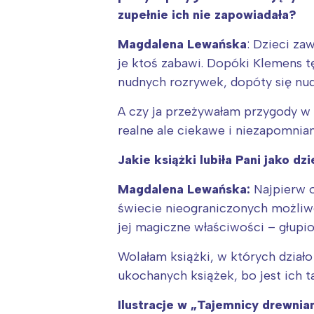
zupełnie ich nie zapowiadała?
Magdalena Lewańska
: Dzieci za
je ktoś zabawi. Dopóki Klemens t
nudnych rozrywek, dopóty się nudz
A czy ja przeżywałam przygody w 
realne ale ciekawe i niezapomnian
Jakie książki lubiła Pani jako d
Magdalena Lewańska:
Najpierw 
świecie nieograniczonych możliwoś
jej magiczne właściwości – głupio
Wolałam książki, w których działo
ukochanych książek, bo jest ich t
Ilustracje w „Tajemnicy drewnian