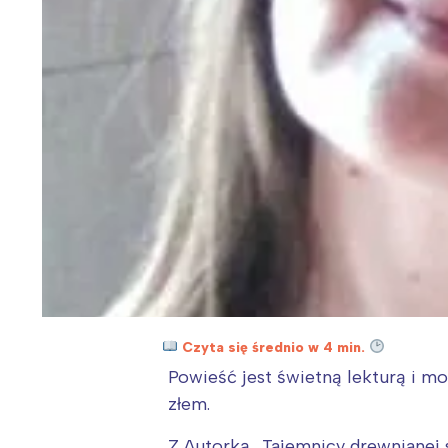
Czyta się średnio w 4 min.
Powieść jest świetną lekturą i mo
złem.
Z Autorką „Tajemnicy drewnianej 