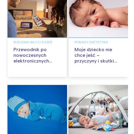
RODZINA NA CO DZIEŃ
PORADY DIETETYKA
Przewodnik po
Moje dziecko nie
nowoczesnych
chce jeść –
elektronicznych
przyczyny i skutki
nianiach dla
braku apetytu u
rodziców – jak
niemowląt
wybrać najlepszą dla
swojej rodziny?