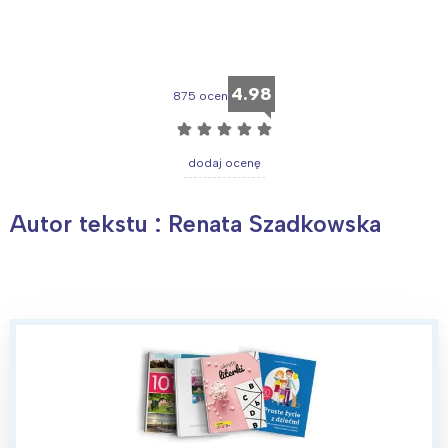
4.98
875 ocen
☆
☆
☆
☆
☆
dodaj ocenę
Autor tekstu : Renata Szadkowska