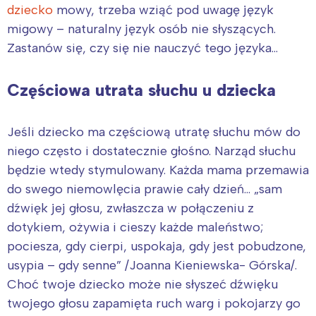
dziecko
mowy, trzeba wziąć pod uwagę język
migowy – naturalny język osób nie słyszących.
Zastanów się, czy się nie nauczyć tego języka…
Częściowa utrata słuchu u dziecka
Jeśli dziecko ma częściową utratę słuchu mów do
niego często i dostatecznie głośno. Narząd słuchu
będzie wtedy stymulowany. Każda mama przemawia
do swego niemowlęcia prawie cały dzień… „sam
dźwięk jej głosu, zwłaszcza w połączeniu z
Interesują mnie wydarzenia z
dotykiem, ożywia i cieszy każde maleństwo;
tego regionu:
pociesza, gdy cierpi, uspokaja, gdy jest pobudzone,
usypia – gdy senne” /Joanna Kieniewska- Górska/.
Choć twoje dziecko może nie słyszeć dźwięku
Warszawa
Śląsk
twojego głosu zapamięta ruch warg i pokojarzy go
Łódź
Kraków