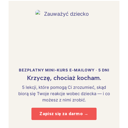
BEZPŁATNY MINI-KURS E-MAILOWY · 5 DNI
Krzyczę, chociaż kocham.
5 lekcji, które pomogą Ci zrozumieć, skąd
biorą się Twoje reakcje wobec dziecka — i co
możesz z nimi zrobić.
Zapisz się za darmo →