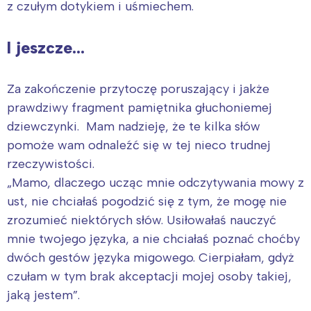
z czułym dotykiem i uśmiechem.
Trójmiasto
Południe
Poznań
Północ
I jeszcze…
Wrocław
Wszystkie
Za zakończenie przytoczę poruszający i jakże
Wybieram
prawdziwy fragment pamiętnika głuchoniemej
dziewczynki. Mam nadzieję, że te kilka słów
pomoże wam odnaleźć się w tej nieco trudnej
rzeczywistości.
„Mamo, dlaczego ucząc mnie odczytywania mowy z
ust, nie chciałaś pogodzić się z tym, że mogę nie
zrozumieć niektórych słów. Usiłowałaś nauczyć
mnie twojego języka, a nie chciałaś poznać choćby
dwóch gestów języka migowego. Cierpiałam, gdyż
czułam w tym brak akceptacji mojej osoby takiej,
jaką jestem”.