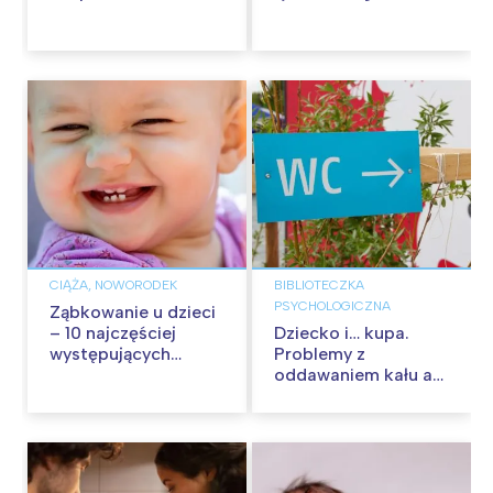
zachęcić
CIĄŻA, NOWORODEK
BIBLIOTECZKA
PSYCHOLOGICZNA
Ząbkowanie u dzieci
– 10 najczęściej
Dziecko i… kupa.
występujących
Problemy z
objawów ząbkowania
oddawaniem kału a
zaburzenia o
charakterze
nerwowym