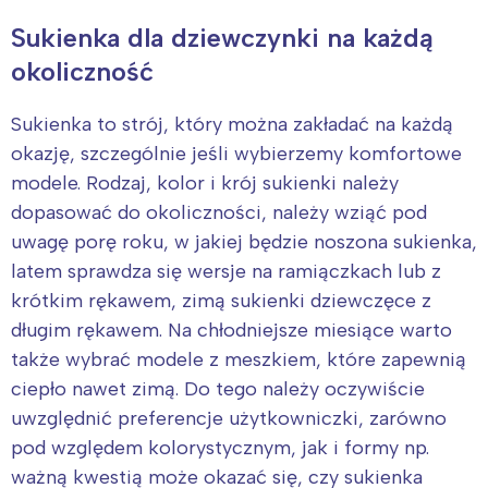
Sukienka dla dziewczynki na każdą
okoliczność
Sukienka to strój, który można zakładać na każdą
okazję, szczególnie jeśli wybierzemy komfortowe
modele. Rodzaj, kolor i krój sukienki należy
dopasować do okoliczności, należy wziąć pod
uwagę porę roku, w jakiej będzie noszona sukienka,
Interesują mnie wydarzenia z
latem sprawdza się wersje na ramiączkach lub z
krótkim rękawem, zimą sukienki dziewczęce z
tego regionu:
długim rękawem. Na chłodniejsze miesiące warto
także wybrać modele z meszkiem, które zapewnią
Warszawa
Śląsk
ciepło nawet zimą. Do tego należy oczywiście
Łódź
Kraków
uwzględnić preferencje użytkowniczki, zarówno
Trójmiasto
Południe
pod względem kolorystycznym, jak i formy np.
Poznań
Północ
ważną kwestią może okazać się, czy sukienka