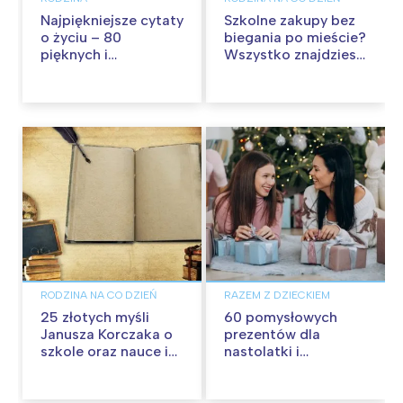
Najpiękniejsze cytaty
Szkolne zakupy bez
o życiu – 80
biegania po mieście?
pięknych i
Wszystko znajdziesz
inspirujących myśli
w Pepco
RODZINA NA CO DZIEŃ
RAZEM Z DZIECKIEM
25 złotych myśli
60 pomysłowych
Janusza Korczaka o
prezentów dla
szkole oraz nauce i
nastolatki i
wychowaniu
nastolatka