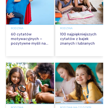
RODZINA
RODZINA
60 cytatów
100 najpiękniejszych
motywacyjnych –
cytatów z bajek
pozytywne myśli na
znanych i lubianych
każdy dzień
RODZINA
RODZINA NA CO DZIEŃ