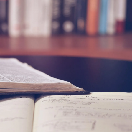
ia i jej płatki
Pszczoła i kwitnący ul