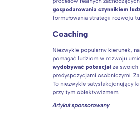
procesów realnych zachodzących w
gospodarowania czynnikiem lud
formułowania strategii rozwoju tu
Coaching
Niezwykle popularny kierunek, na
pomagać ludziom w rozwoju umiej
wydobywać potencjał
ze swoich k
predyspozycjami osobniczymi. Z
To niezwykle satysfakcjonujący ki
przy tym obiektywizmem.
Artykuł sponsorowany