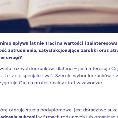
mimo upływu lat nie traci na wartości i zainteresow
ość zatrudnienia, satysfakcjonujące zarobki oraz a
dne uwagi?
wielu różnych kierunków, dlatego – jeśli interesuje C
ożesz się specjalizować. Szeroki wybór kierunków z z
rzygotuje Cię na profesjonalny strat w zawodzie.
órą oferują studia podyplomowe, jest doradztwo sukc
adzania sukcesji
w firmach rodzinnych lub organizacja