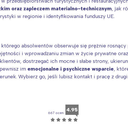
 przedsiębiorstwach turystycznych i restauracyjnych
zkim oraz zapleczem materialno-technicznym
, jak 
Wybieram
rystyki w regionie i identyfikowania funduszy UE.
 którego absolwentów obserwuje się prężnie rosnący po
ętności i wprowadzaniu zmian w życie prywatne oraz
lientów, dostrzegać ich mocne i słabe strony, ukierun
apewnisz im
emocjonalne i psychiczne wsparcie
, któr
erunek. Wybierz go, jeśli lubisz kontakt i pracę z dru
4.95
667 ocen
☆
☆
☆
☆
☆