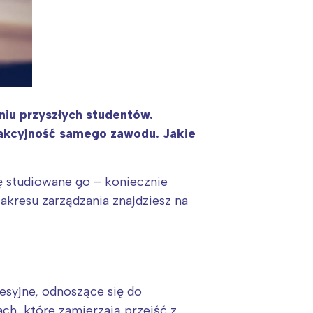
aniu przyszłych studentów.
trakcyjność samego zawodu. Jakie
ię studiowane go – koniecznie
akresu zarządzania znajdziesz na
esyjne, odnoszące się do
ch, które zamierzają przejść z