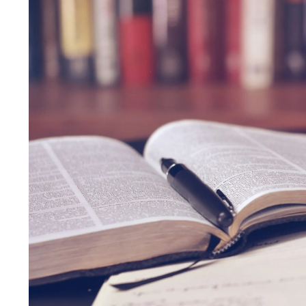
Wiosenny koncert ptaków na płocie
Kwitnąca wiśn