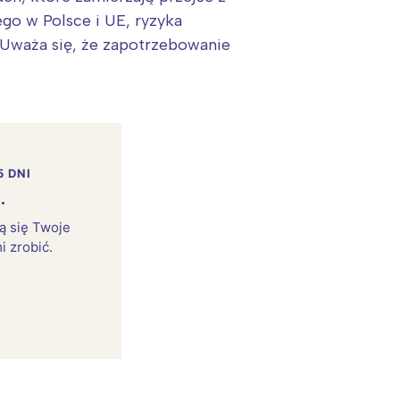
go w Polsce i UE, ryzyka
 Uważa się, że zapotrzebowanie
5 DNI
.
rą się Twoje
i zrobić.