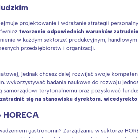
 ludzkim
jmuje projektowanie i wdrażanie strategii personalny
również
tworzenie odpowiednich warunków zatrudnie
udnienie w każdym sektorze: produkcyjnym, handlowym
snych przedsiębiorstw i organizacji.
Interesują mnie wydarzenia z tego regionu
atowej, jednak chcesz dalej rozwijać swoje kompeten
in. wykorzystywać badania naukowe do rozwoju jednos
 samorządowi terytorialnemu oraz pozyskiwać fundusz
arszawa
Śląsk
zatrudnić się na stanowisku dyrektora, wicedyrekto
ódź
Kraków
rójmiasto
Południe
ze HORECA
oznań
Północ
rocław
Wszystkie
rowadzeniem gastronomii? Zarządzanie w sektorze HOR