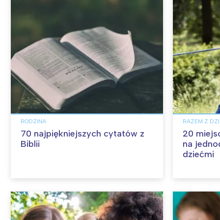
RODZINA
RAZEM Z DZ
70 najpiękniejszych cytatów z
20 miejs
Biblii
na jedno
dziećmi