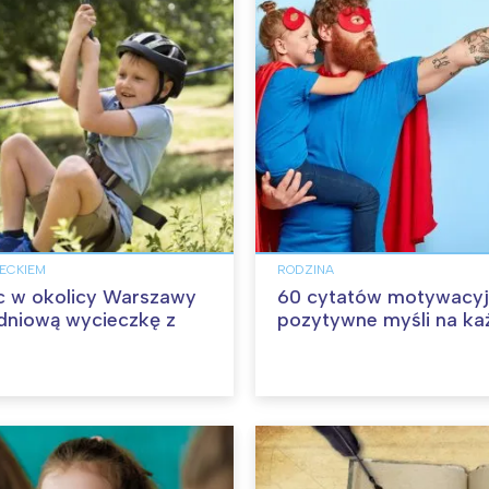
IECKIEM
RODZINA
c w okolicy Warszawy
60 cytatów motywacyj
dniową wycieczkę z
pozytywne myśli na ka