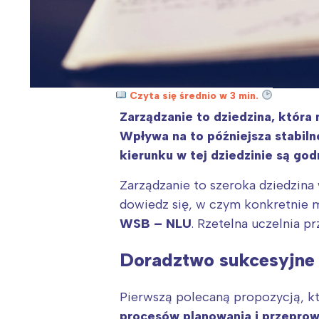
Czyta się średnio w 3 min.
Zarządzanie to dziedzina, która 
Wpływa na to późniejsza stabiln
kierunku w tej dziedzinie są go
Zarządzanie to szeroka dziedzina 
dowiedz się, w czym konkretnie m
WSB
– NLU
. Rzetelna uczelnia p
Doradztwo sukcesyjne
Pierwszą polecaną propozycją, kt
procesów planowania i przeprow