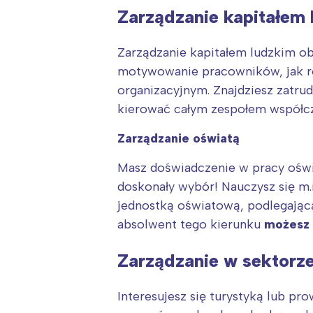
Zarządzanie kapitałem
Zarządzanie kapitałem ludzkim obe
motywowanie pracowników, jak 
organizacyjnym. Znajdziesz zatr
kierować całym zespołem współcze
Zarządzanie oświatą
Masz doświadczenie w pracy oświ
doskonały wybór! Nauczysz się m.
jednostką oświatową, podlegającą
W
absolwent tego kierunku
możesz 
Ł
T
Zarządzanie w sektor
P
W
Interesujesz się turystyką lub p