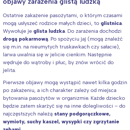
objawy zarażenia glistą ludzką
Ostatnie zakażenie pasożytami, o którym czasami
mogą usłyszeć rodzice małych dzieci, to
glistnica
.
Wywołuje je
glista ludzka
. Do zarażenia dochodzi
drogą pokarmową
. Po spożyciu jaj (mogą znaleźć
się m.in. na nieumytych truskawkach czy sałacie),
larwa uwalnia się w jelicie cienkim. Następnie
wędruje do wątroby i płuc, by znów wrócić do
Interesują mnie wydarzenia z
jelita.
tego regionu:
Pierwsze objawy mogą wystąpić nawet kilka godzin
po zakażeniu, a ich charakter zależy od miejsca
Warszawa
Śląsk
bytowania pasożytów w organizmie. Każde dziecko
Łódź
Kraków
będzie zatem skarżyć się na inne dolegliwości – do
Trójmiasto
Południe
najczęstszych należą
stany podgorączkowe,
Poznań
Północ
wymioty, suchy kaszel, wysypki czy zgrzytanie
Wrocław
Wszystkie
zębami
.