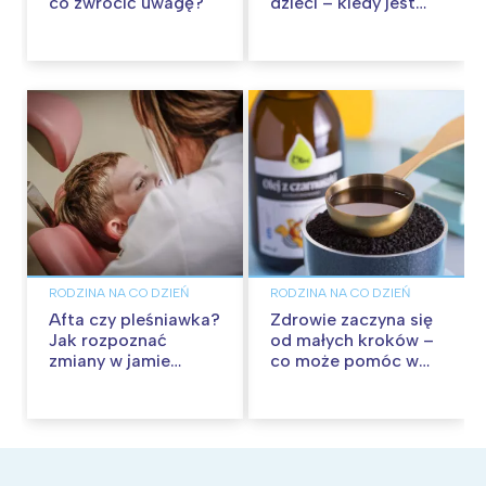
co zwrócić uwagę?
dzieci – kiedy jest
potrzebny i jakie są
dostępne opcje?
RODZINA NA CO DZIEŃ
RODZINA NA CO DZIEŃ
Afta czy pleśniawka?
Zdrowie zaczyna się
Jak rozpoznać
od małych kroków –
zmiany w jamie
co może pomóc w
ustnej dziecka?
budowaniu
Kiedy zgłosić się z
odporności?
problemem do
pediatry?