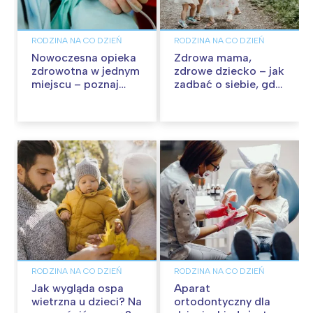
RODZINA NA CO DZIEŃ
RODZINA NA CO DZIEŃ
Nowoczesna opieka
Zdrowa mama,
zdrowotna w jednym
zdrowe dziecko – jak
miejscu – poznaj
zadbać o siebie, gdy
portal ePOLMED
opiekujesz się
maluchem?
RODZINA NA CO DZIEŃ
RODZINA NA CO DZIEŃ
Jak wygląda ospa
Aparat
wietrzna u dzieci? Na
ortodontyczny dla