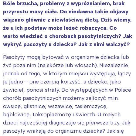
Bóle brzucha, problemy z wypróżnianiem, brak
przyrostu masy ciała. Do niedawna takie objawy
wiązano głównie z niewłaściwą dietą. Dziś wiemy,
że u ich podstaw może leżeć robaczyca. Co
warto wiedzieć o chorobach pasożytniczych? Jak
wykryć pasożyty u dziecka? Jak z nimi walczyć?
Pasożyty mogą bytować w organizmie dziecka lub
żyć poza nim (na skórze lub włosach). Niezależnie
jednak od tego, w którym miejscu występują, łączy
je jedno – one czerpią korzyść, a dziecko, jako
żywiciel, ponosi straty. Do występujących w Polsce
chorób pasożytniczych możemy zaliczyć m.in.
owsicę, glistnicę, wszawicę, tasiemczycę,
bąblowicę, toksoplazmozę i świerzb. U małych
dzieci najczęściej diagnozuje się pierwsze trzy. Jak
pasożyty wnikają do organizmu dziecka? Jak się