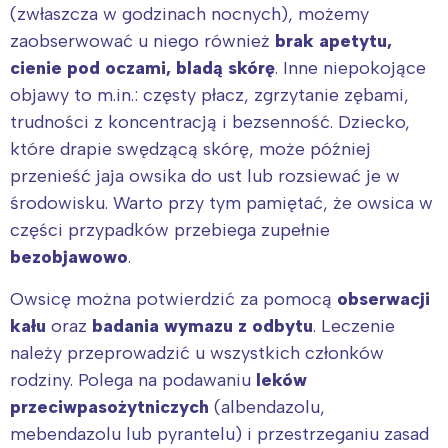
(zwłaszcza w godzinach nocnych), możemy
zaobserwować u niego również
brak apetytu,
cienie pod oczami, bladą skórę
. Inne niepokojące
objawy to m.in.: częsty płacz, zgrzytanie zębami,
trudności z koncentracją i bezsenność. Dziecko,
które drapie swędzącą skórę, może później
przenieść jaja owsika do ust lub rozsiewać je w
środowisku. Warto przy tym pamiętać, że owsica w
części przypadków przebiega zupełnie
bezobjawowo
.
Owsicę można potwierdzić za pomocą
obserwacji
kału
oraz
badania wymazu z odbytu
. Leczenie
należy przeprowadzić u wszystkich członków
rodziny. Polega na podawaniu
leków
przeciwpasożytniczych
(albendazolu,
mebendazolu lub pyrantelu) i przestrzeganiu zasad