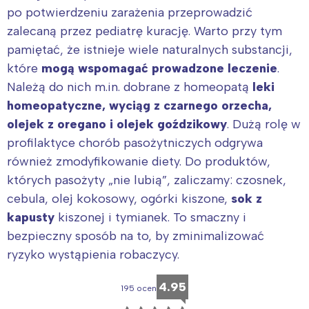
po potwierdzeniu zarażenia przeprowadzić
zalecaną przez pediatrę kurację. Warto przy tym
pamiętać, że istnieje wiele naturalnych substancji,
które
mogą wspomagać prowadzone leczenie
.
Należą do nich m.in. dobrane z homeopatą
leki
homeopatyczne, wyciąg z czarnego orzecha,
olejek z oregano i olejek goździkowy
. Dużą rolę w
profilaktyce chorób pasożytniczych odgrywa
również zmodyfikowanie diety. Do produktów,
których pasożyty „nie lubią”, zaliczamy: czosnek,
cebula, olej kokosowy, ogórki kiszone,
sok z
kapusty
kiszonej i tymianek. To smaczny i
bezpieczny sposób na to, by zminimalizować
ryzyko wystąpienia robaczycy.
4.95
195 ocen