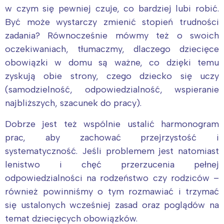
w czym się pewniej czuje, co bardziej lubi robić.
Być może wystarczy zmienić stopień trudności
zadania? Równocześnie mówmy też o swoich
oczekiwaniach, tłumaczmy, dlaczego dziecięce
obowiązki w domu są ważne, co dzięki temu
zyskują obie strony, czego dziecko się uczy
(samodzielność, odpowiedzialność, wspieranie
najbliższych, szacunek do pracy).
Dobrze jest też wspólnie ustalić harmonogram
prac, aby zachować przejrzystość i
systematyczność. Jeśli problemem jest natomiast
Interesują mnie wydarzenia z
lenistwo i chęć przerzucenia pełnej
tego regionu:
odpowiedzialności na rodzeństwo czy rodziców –
również powinniśmy o tym rozmawiać i trzymać
się ustalonych wcześniej zasad oraz poglądów na
Warszawa
Śląsk
temat dziecięcych obowiązków.
Łódź
Kraków