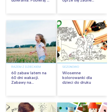
ubierania. Pobieraj za
oprze się żadne
darmo!
dziecko
RAZEM Z DZIECKIEM
SEZONOWO
60 zabaw latem na
Wiosenne
60 dni wakacji.
kolorowanki dla
Zabawy na
dzieci do druku
podwórku, w domu i
w plenerze