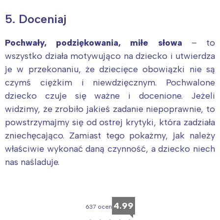
Trójmiasto
Południe
5. Doceniaj
Poznań
Północ
Pochwały, podziękowania, miłe słowa
– to
Wrocław
Wszystkie
wszystko działa motywująco na dziecko i utwierdza
je w przekonaniu, że dziecięce obowiązki nie są
Wybieram
czymś ciężkim i niewdzięcznym. Pochwalone
dziecko czuje się ważne i docenione. Jeżeli
widzimy, że zrobiło jakieś zadanie niepoprawnie, to
powstrzymajmy się od ostrej krytyki, która zadziała
zniechęcająco. Zamiast tego pokażmy, jak należy
właściwie wykonać daną czynność, a dziecko niech
nas naśladuje.
4.99
637 ocen