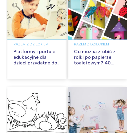
RAZEM Z DZIECKIEM
RAZEM Z DZIECKIEM
Platformy i portale
Co można zrobić z
edukacyjne dla
rolki po papierze
dzieci przydatne do
toaletowym? 40
nauki w domu
pomysłów na zabawę
z rolkami