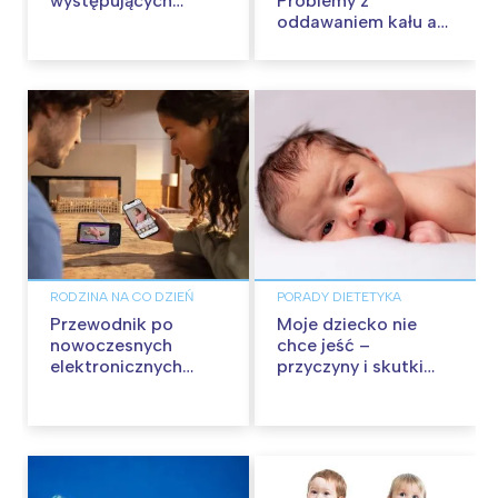
występujących
Problemy z
objawów ząbkowania
oddawaniem kału a
zaburzenia o
charakterze
nerwowym
RODZINA NA CO DZIEŃ
PORADY DIETETYKA
Przewodnik po
Moje dziecko nie
nowoczesnych
chce jeść –
elektronicznych
przyczyny i skutki
nianiach dla
braku apetytu u
rodziców – jak
niemowląt
wybrać najlepszą dla
swojej rodziny?