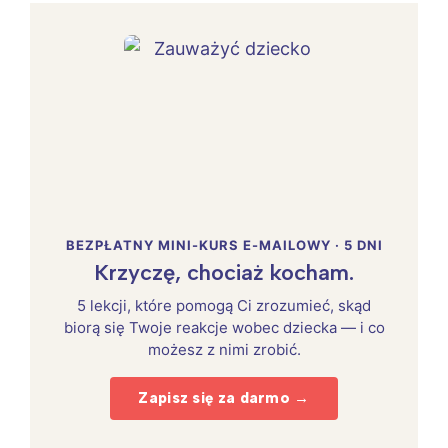
BEZPŁATNY MINI-KURS E-MAILOWY · 5 DNI
Krzyczę, chociaż kocham.
5 lekcji, które pomogą Ci zrozumieć, skąd
biorą się Twoje reakcje wobec dziecka — i co
możesz z nimi zrobić.
Zapisz się za darmo →