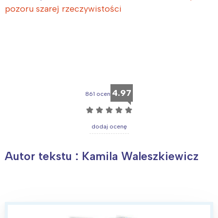
pozoru szarej rzeczywistości
4.97
861 ocen
☆
☆
☆
☆
☆
dodaj ocenę
Autor tekstu : Kamila Waleszkiewicz