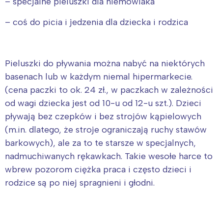
– specjalne pieluszki dla niemowlaka
– coś do picia i jedzenia dla dziecka i rodzica
Pieluszki do pływania można nabyć na niektórych
basenach lub w każdym niemal hipermarkecie.
Interesują mnie wydarzenia z
(cena paczki to ok. 24 zł., w paczkach w zależności
tego regionu:
od wagi dziecka jest od 10-u od 12-u szt.). Dzieci
pływają bez czepków i bez strojów kąpielowych
Warszawa
Śląsk
(m.in. dlatego, że stroje ograniczają ruchy stawów
Łódź
Kraków
barkowych), ale za to te starsze w specjalnych,
Trójmiasto
Południe
nadmuchiwanych rękawkach. Takie wesołe harce to
Poznań
Północ
wbrew pozorom ciężka praca i często dzieci i
Wrocław
Wszystkie
rodzice są po niej spragnieni i głodni.
Wybieram