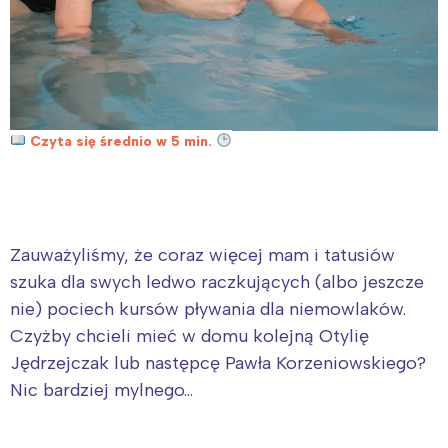
Czyta się średnio w 5 min.
Zauważyliśmy, że coraz więcej mam i tatusiów
szuka dla swych ledwo raczkujących (albo jeszcze
nie) pociech kursów pływania dla niemowlaków.
Czyżby chcieli mieć w domu kolejną Otylię
Jędrzejczak lub następcę Pawła Korzeniowskiego?
Nic bardziej mylnego…