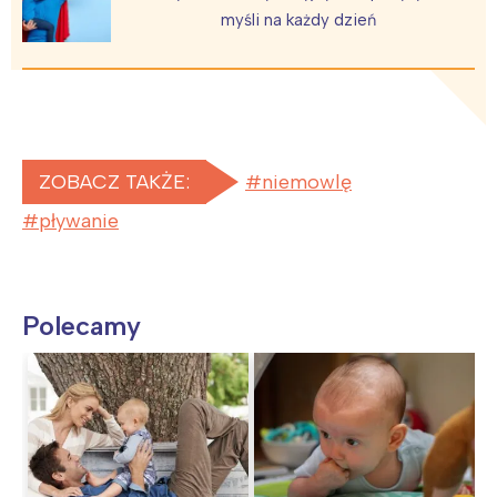
myśli na każdy dzień
ZOBACZ TAKŻE:
niemowlę
pływanie
Polecamy