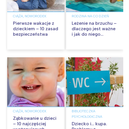
CIĄŻA, NOWORODEK
RODZINA NA CO DZIEŃ
Pierwsze wakacje z
Leżenie na brzuchu –
dzieckiem – 10 zasad
dlaczego jest ważne
bezpieczeństwa
i jak do niego
zachęcić
CIĄŻA, NOWORODEK
BIBLIOTECZKA
PSYCHOLOGICZNA
Ząbkowanie u dzieci
– 10 najczęściej
Dziecko i… kupa.