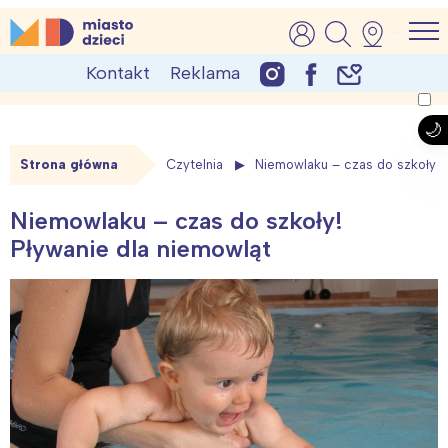
Skip
MiastoDzieci.pl
atrakcje dla dzieci, wydarzenia, imprezy rodzinne
to
Kontakt
Reklama
content
Strona główna
Czytelnia
Niemowlaku – czas do szkoły! P
Niemowlaku – czas do szkoły!
Pływanie dla niemowląt