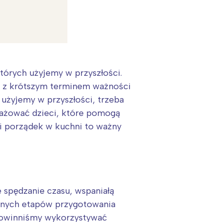
tórych użyjemy w przyszłości.
y z krótszym terminem ważności
h użyjemy w przyszłości, trzeba
gażować dzieci, które pomogą
 i porządek w kuchni to ważny
:
spędzanie czasu, wspaniałą
ejnych etapów przygotowania
 Powinniśmy wykorzystywać