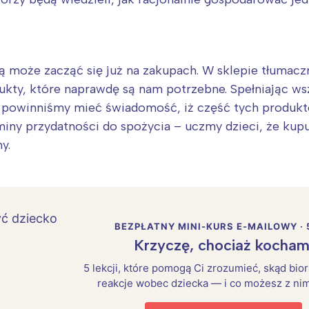
 może zacząć się już na zakupach. W sklepie tłumacz
dukty, które naprawdę są nam potrzebne. Spełniając ws
, powinniśmy mieć świadomość, iż część tych produk
iny przydatności do spożycia – uczmy dzieci, że kup
y.
BEZPŁATNY MINI-KURS E-MAILOWY · 
Krzyczę, chociaż kocham
5 lekcji, które pomogą Ci zrozumieć, skąd bio
reakcje wobec dziecka — i co możesz z nim