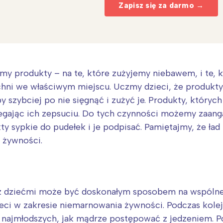
Zapisz się za darmo →
my produkty – na te, które zużyjemy niebawem, i te, k
hni we właściwym miejscu. Uczmy dzieci, że produkt
y szybciej po nie sięgnąć i zużyć je. Produkty, któryc
gając ich zepsuciu. Do tych czynności możemy zaan
y sypkie do pudełek i je podpisać. Pamiętajmy, że ład
 żywności.
Interesują mnie wydarzenia z tego regionu
z dziećmi może być doskonałym sposobem na wspólne 
arszawa
Śląsk
ieci w zakresie niemarnowania żywności. Podczas kol
ódź
Kraków
 najmłodszych, jak mądrze postępować z jedzeniem.