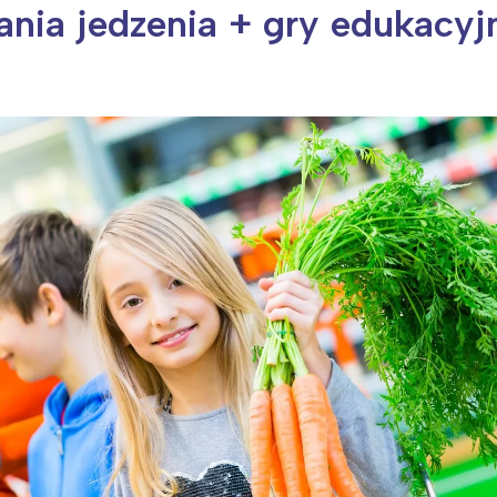
nia jedzenia + gry edukacyj
ia i jej płatki
Pszczoła i kwitnący ul