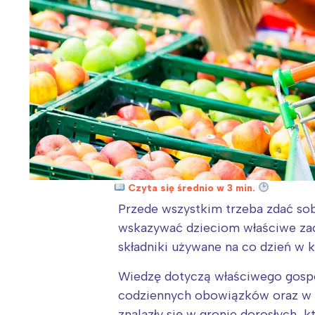
Czyta się średnio w 3 min.
Przede wszystkim trzeba zdać sob
wskazywać dzieciom właściwe zac
składniki używane na co dzień w 
Wiedzę dotyczą właściwego gos
codziennych obowiązków oraz w cz
znalazły się w gronie dorosłych, 