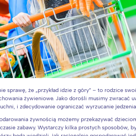
ie sprawę, że „przykład idzie z góry” – to rodzice s
howania żywieniowe. Jako dorośli musimy zwracać uw
kuchni, i zdecydowanie ograniczać wyrzucanie jedzenia
podarowania żywnością możemy przekazywać dziecio
asie zabawy. Wystarczy kilka prostych sposobów, by 
którzy będą wiedzieli, jak racjonalnie gospodarować j