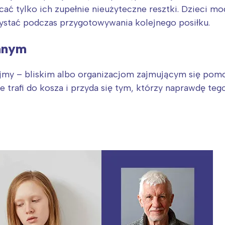
rójmiasto
Południe
ać tylko ich zupełnie nieużyteczne resztki. Dzieci mo
oznań
Północ
ystać podczas przygotowywania kolejnego posiłku.
rocław
Wszystkie
innym
Wybieram
jmy – bliskim albo organizacjom zajmującym się pom
e trafi do kosza i przyda się tym, którzy naprawdę teg