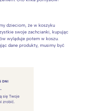
my dzieciom, że w koszyku
zystkie swoje zachcianki, kupując
tów wyląduje potem w koszu.
ując dane produkty, musimy być
5 DNI
.
rą się Twoje
i zrobić.