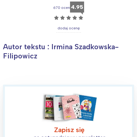
4.95
670 ocen
☆
☆
☆
☆
☆
dodaj ocenę
Autor tekstu : Irmina Szadkowska-
Filipowicz
Zapisz się