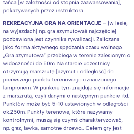
tańca [w zależności od stopnia zaawansowania],
pokazywanych przez instruktora.
REKREACYJNA GRA NA ORIENTACJE
– [w lesie,
na wyjazdach] np. gra azymutowaà najczęściej
pozbawiona jest czynnika rywalizacji. Zaliczana
jako forma aktywnego spędzania czasu wolnego.
„Gra azymutowa” przebiega w terenie zalesionym o
widoczności do 50m. Na starcie uczestnicy
otrzymują marszrutę [azymut i odległość] do
pierwszego punktu terenowego oznaczonego
lampionem. W punkcie tym znajduje się informacje
z marszrutą, czyli danymi o następnym punkcie itd.
Punktów może być 5-10 ustawionych w odległości
ok.250m. Punkty terenowe, które nazywamy
kontrolnymi, muszą się czymś charakteryzować,
np. głaz, ławka, samotne drzewo… Celem gry jest