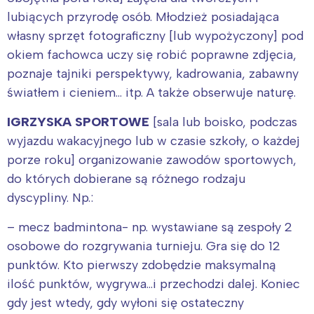
Trójmiasto
Południe
lubiących przyrodę osób. Młodzież posiadająca
Poznań
Północ
własny sprzęt fotograficzny [lub wypożyczony] pod
okiem fachowca uczy się robić poprawne zdjęcia,
Wrocław
Wszystkie
poznaje tajniki perspektywy, kadrowania, zabawny
światłem i cieniem… itp. A także obserwuje naturę.
Wybieram
IGRZYSKA SPORTOWE
[sala lub boisko, podczas
wyjazdu wakacyjnego lub w czasie szkoły, o każdej
porze roku] organizowanie zawodów sportowych,
do których dobierane są różnego rodzaju
dyscypliny. Np.:
– mecz badmintona- np. wystawiane są zespoły 2
osobowe do rozgrywania turnieju. Gra się do 12
punktów. Kto pierwszy zdobędzie maksymalną
ilość punktów, wygrywa…i przechodzi dalej. Koniec
gdy jest wtedy, gdy wyłoni się ostateczny