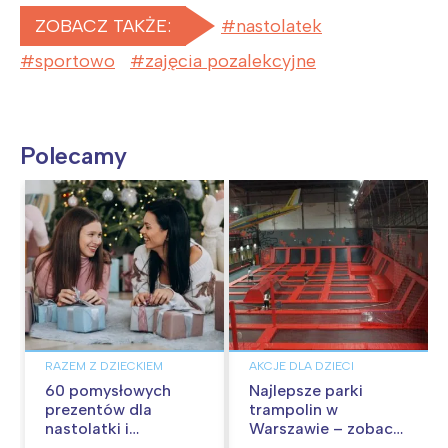
ZOBACZ TAKŻE:
nastolatek
sportowo
zajęcia pozalekcyjne
Polecamy
RAZEM Z DZIECKIEM
AKCJE DLA DZIECI
60 pomysłowych
Najlepsze parki
prezentów dla
trampolin w
nastolatki i
Warszawie – zobacz
nastolatka
opinie nastolatków i