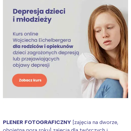
Interesują mnie wydarzenia z
tego regionu:
Warszawa
Śląsk
PLENER FOTOGRAFICZNY
[zajęcia na dworze,
Łódź
Kraków
obojętna pora roku] zajęcia dla twórczych i