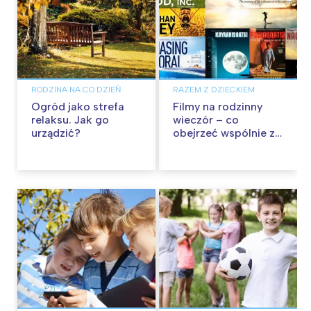
RODZINA NA CO DZIEŃ
RAZEM Z DZIECKIEM
Ogród jako strefa
Filmy na rodzinny
relaksu. Jak go
wieczór – co
urządzić?
obejrzeć wspólnie z
nastolatkami?