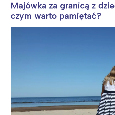
Majówka za granicą z dzie
czym warto pamiętać?
Wiosenny koncert ptaków na płocie
Kwitnąca wiśn