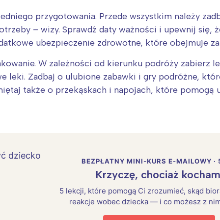
dniego przygotowania. Przede wszystkim należy zadb
otrzeby – wizy. Sprawdź daty ważności i upewnij się, 
datkowe ubezpieczenie zdrowotne, które obejmuje zaró
owanie. W zależności od kierunku podróży zabierz lek
leki. Zadbaj o ulubione zabawki i gry podróżne, które
iętaj także o przekąskach i napojach, które pomogą 
BEZPŁATNY MINI-KURS E-MAILOWY · 
Krzyczę, chociaż kocham
5 lekcji, które pomogą Ci zrozumieć, skąd bio
reakcje wobec dziecka — i co możesz z nim