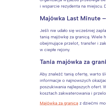
T
i wsparcie rezydenta na miejscu.
P
W
Majówka Last Minute –
Jeśli nie udało się wcześniej zap
tanią majówkę za granicą. Wiele ho
obejmujące przelot, transfer i z
w ciepłe rejony.
Tania majówka za grani
Aby znaleźć tanią ofertę, warto ś
informacje o najnowszych okazjac
poszukiwania najlepszych ofert. 
kosztach zakwaterowania i przelo
Majówka za granicą
z dziećmi moż