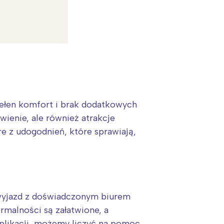
pełen komfort i brak dodatkowych
wienie, ale również atrakcje
re z udogodnień, które sprawiają,
:
 wyjazd z doświadczonym biurem
rmalności są załatwione, a
plikacji, możemy liczyć na pomoc