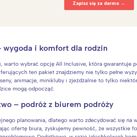
Zapisz się za darmo →
– wygoda i komfort dla rodzin
 warto wybrać opcję All Inclusive, która gwarantuje 
erujących ten pakiet znajdziemy nie tylko pełne wyży
ny, animacje, minikluby i zjeżdżalnie to tylko niektó
odzice mogą odpocząć.
Interesują mnie wydarzenia z tego regionu
wo – podróż z biurem podróży
arszawa
Śląsk
jnego planowania, dlatego warto zdecydować się na
ódź
Kraków
ając ofertę biura, zyskujemy pewność, że wszystkie fo
ezproblemowo. Dodatkowo, w razie jakichkolwiek kom