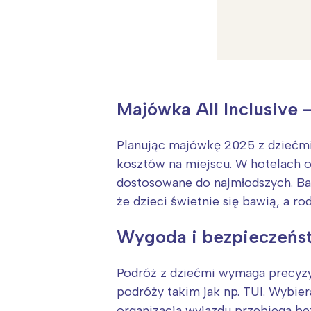
Majówka All Inclusive 
Planując majówkę 2025 z dziećmi,
kosztów na miejscu. W hotelach of
dostosowane do najmłodszych. Base
że dzieci świetnie się bawią, a r
Wygoda i bezpieczeńst
W
Podróż z dziećmi wymaga precyzy
Ł
podróży takim jak np. TUI. Wybier
organizacja wyjazdu przebiega b