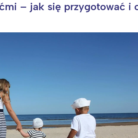
ćmi – jak się przygotować i 
ia i jej płatki
Pszczoła i kwitnący ul