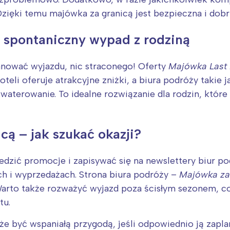
rójmiasto
Południe
 Dzięki temu majówka za granicą jest bezpieczna i dob
oznań
Północ
rocław
Wszystkie
 spontaniczny wypad z rodziną
Wybieram
lanować wyjazdu, nic straconego! Oferty
Majówka Last
teli oferuje atrakcyjne zniżki, a biura podróży takie 
akwaterowanie. To idealne rozwiązanie dla rodzin, któ
cą – jak szukać okazji?
ledzić promocje i zapisywać się na newslettery biur p
h i wyprzedażach. Strona biura podróży –
Majówka za
Warto także rozważyć wyjazd poza ścisłym sezonem, c
tu.
e być wspaniałą przygodą, jeśli odpowiednio ją zap