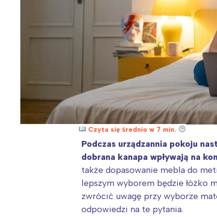
Czyta się średnio w 7 min.
Podczas urządzannia pokoju nas
dobrana kanapa wpływają na kom
także dopasowanie mebla do metr
lepszym wyborem będzie łóżko mł
zwrócić uwagę przy wyborze mate
odpowiedzi na te pytania.