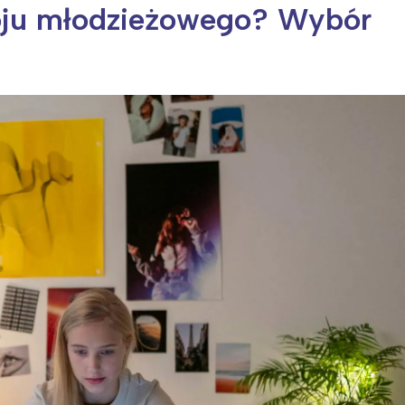
oju młodzieżowego? Wybór
ia i jej płatki
Pszczoła i kwitnący ul