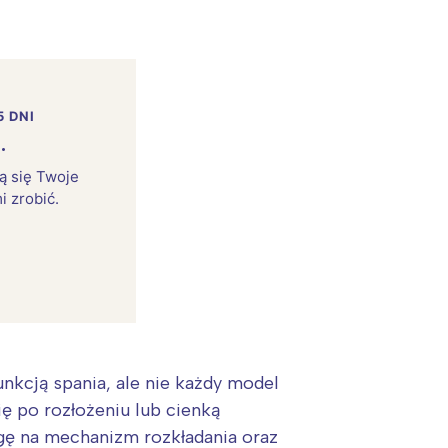
5 DNI
.
rą się Twoje
i zrobić.
nkcją spania, ale nie każdy model
ę po rozłożeniu lub cienką
ę na mechanizm rozkładania oraz