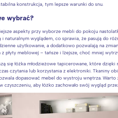
stabilna konstrukcja, tym lepsze warunki do snu.
we wybrać?
iejsze aspekty przy wyborze mebli do pokoju nastola
ją i naturalnym wyglądem, co sprawia, że pasują do ró
odzienne użytkowanie, a dodatkowo pozwalają na zmia
a z płyty meblowej – tańsze i lżejsze, choć mniej wytrz
szą się łóżka młodzieżowe tapicerowane, które dzięk
as czytania lub korzystania z elektroniki. Tkaniny o
pozwala dopasować mebel do wystroju wnętrza. Warto 
w czyszczeniu, aby łóżko zachowało swój wygląd przez