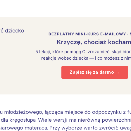
rójmiasto
Południe
oznań
Północ
rocław
Wszystkie
BEZPŁATNY MINI-KURS E-MAILOWY · 
Wybieram
Krzyczę, chociaż kocham
5 lekcji, które pomogą Ci zrozumieć, skąd bio
reakcje wobec dziecka — i co możesz z nim
Zapisz się za darmo →
u młodzieżowego, łącząca miejsce do odpoczynku z fu
la kręgosłupa. Wiele wersji ma nierówną powierzchni
iarowego materaca. Przy wyborze warto zwrócić uwag