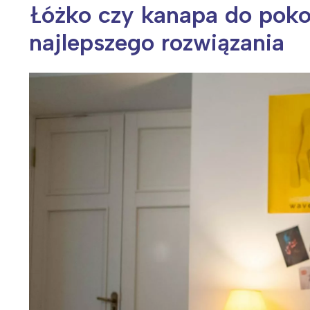
Łóżko czy kanapa do pok
najlepszego rozwiązania
Wiosenny koncert ptaków na płocie
Kwitnąca wiśn