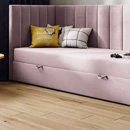
Interesują mnie wydarzenia z tego regionu
arszawa
Śląsk
ódź
Kraków