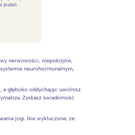
i zrobić.
jawy nerwowości, niepokojów,
w systemie neurohormonalnym,
ę, a głęboko oddychając uwolnisz
trzymalsza. Zyskasz świadomość
:
ania jogi. Nie wykluczone, że