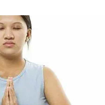
ia i jej płatki
Pszczoła i kwitnący ul