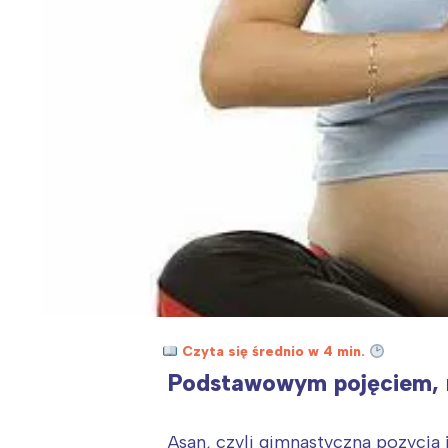
Czyta się średnio w 4 min.
Podstawowym pojęciem, n
Asan, czyli gimnastyczna pozycja 