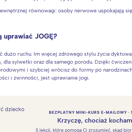
wewnętrznej równowagi: osoby nerwowe uspokajają si
ą uprawiać JOGĘ?
ć dużo ruchu. Im więcej zdrowego stylu życia dyktowa
 dla sylwetki oraz dla samego porodu. Dzięki ćwiczen
porodowymi i szybciej wrócisz do formy po narodzinac
i i zwinności, jest uprawianie jogi.
BEZPŁATNY MINI-KURS E-MAILOWY · 
Krzyczę, chociaż kocham
5 lekcji, które pomogą Ci zrozumieć, skąd bio