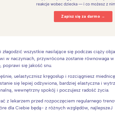
reakcje wobec dziecka — i co możesz z nim
Zapisz się za darmo →
 złagodzić wszystkie nasilające się podczas ciąży ob
krwi w naczyniach, przywrócona zostanie równowaga 
, poprawi się jakość snu.
nie, uelastycznisz kręgosłup i rozciągniesz miednic
 stanie się lepiej odżywiona, bardziej elastyczna i wy
Interesują mnie wydarzenia z tego regionu
onalną, wewnętrzny spokój i poczujesz radość życia.
arszawa
Śląsk
ać z lekarzem przed rozpoczęciem regularnego trenow
ódź
Kraków
tóre dla Ciebie będą- z różnych względów, najlepszeJ