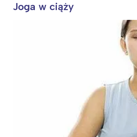
Joga w ciąży
Wiosenny koncert ptaków na płocie
Kwitnąca wiśn