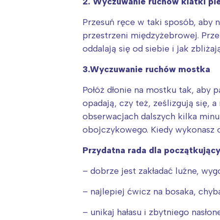
2. Wyczuwanie ruchów klatki pi
Przesuń ręce w taki sposób, aby n
przestrzeni międzyżebrowej. Prze
oddalają się od siebie i jak zbliż
3.Wyczuwanie ruchów mostka
Połóż dłonie na mostku tak, aby p
opadają, czy też, ześlizgują się, 
obserwacjach dalszych kilka minu
obojczykowego. Kiedy wykonasz op
Przydatna rada dla początkujący
– dobrze jest zakładać luźne, wy
– najlepiej ćwicz na bosaka, chyba
– unikaj hałasu i zbytniego nasłon