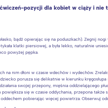
rójmiasto
Południe
wiczeń-pozycji dla kobiet w ciąży i nie 
oznań
Północ
rocław
Wszystkie
Wybieram
łasko, bądź opierając się na poduszkach). Zegnij nogi
tykała klatki piersiowej, a była lekko, naturalnie unies
ieco powyżej pępka.
h na nim dłoni w czasie wdechów i wydechów. Zrelaksuj
ziecko porusza się delikatnie w kierunku kręgosłupa i 
ziałania swojej przepony, mięśnia oddzielającego p
 powiększa się w czasie oddychania, przepona także sta
oddechem pobierając więcej powietrza. Obserwuj odd