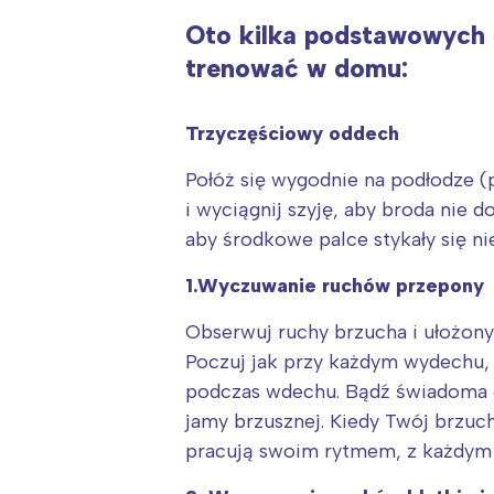
T
Oto kilka podstawowych ć
P
trenować w domu:
W
Trzyczęściowy oddech
Połóż się wygodnie na podłodze (p
i wyciągnij szyję, aby broda nie do
aby środkowe palce stykały się n
1.Wyczuwanie ruchów przepony
Obserwuj ruchy brzucha i ułożonyc
Poczuj jak przy każdym wydechu, d
podczas wdechu. Bądź świadoma d
jamy brzusznej. Kiedy Twój brzuch
pracują swoim rytmem, z każdym 