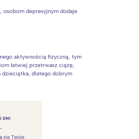
ę, osobom depresyjnym dodaje
nego aktywnością fizyczną, tym
iom łatwiej przetrwasz ciążę,
h dzieciątka, dlatego dobrym
5 DNI
.
rą się Twoje